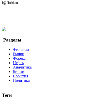
i@finbi.ru
@finbi1
Мы в OK
Facebook
Twitter
YouTube
Google Новости
Разделы
Финансы
Рынки
Форекс
Нефть
Аналитика
Биржи
События
Политика
Теги
акции
биткоин
USD
рубль
крипторубль
кредит
ипотека
доллар
биржа
индексы
сделка
криптовалюта
памп
броке