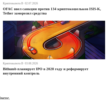
Криптовалюта В· 02.07.2026
OFAC ввел санкции против 134 криптокошельков ISIS-K,
Tether заморозил средства
Криптовалюта В· 03.08.2026
Bithumb планирует IPO в 2028 году и реформирует
внутренний контроль
бмене.