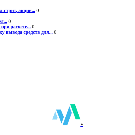
-стрит, акции...
0
л...
0
при расчете...
0
у вывода средств для...
0
.