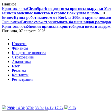
Главное
Криптовалюта
CleanSpark не достигла прогноза выручки Уолл
Бизнес
Хваленное качество и сервис Bork ушло в ноль...
0
Бизнес
Купил роботпылесом от Bork за 200к и крупно пожале
Экономика
Бизнес сможет учитывать больше видов расходов 
Криптовалюта
Япония призвала криптобиржи ввести задержк
Пятница, 07 августа 2026
Новости
Финансы
Кредитные новости
Страхование
Аналитика
Блог
Реклама
Контакты
Регистрация
288k
14.3k
370k
38.0k
14.1k
17.2k
9.2k