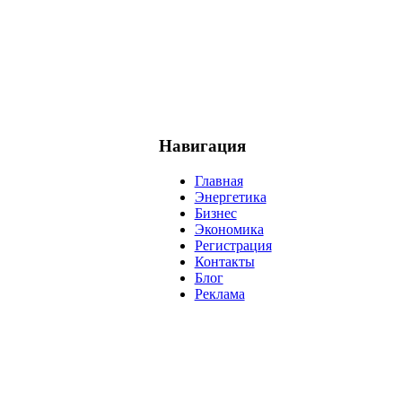
Навигация
Главная
Энергетика
Бизнес
Экономика
Регистрация
Контакты
Блог
Реклама
нефть
банки
прогнозы
рынки
brent
актив
недвижимость
р