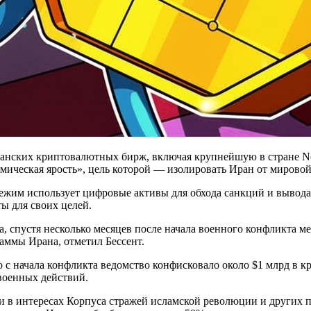
нских криптовалютных бирж, включая крупнейшую в стране Nob
омическая ярость», цель которой — изолировать Иран от мирово
жим использует цифровые активы для обхода санкций и вывода с
ы для своих целей.
да, спустя несколько месяцев после начала военного конфликта
аммы Ирана, отметил Бессент.
о с начала конфликта ведомство конфисковало около $1 млрд в 
военных действий.
 в интересах Корпуса стражей исламской революции и других 