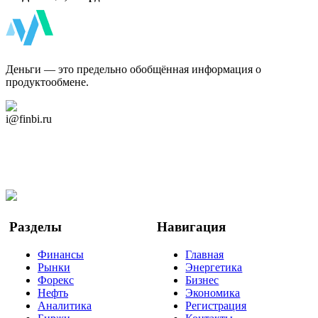
ФинБи
Деньги — это предельно обобщённая информация о
продуктообмене.
Дзен Канал
i@finbi.ru
@finbi1
Мы в OK
Facebook
Twitter
YouTube
Google Новости
Разделы
Навигация
Финансы
Главная
Рынки
Энергетика
Форекс
Бизнес
Нефть
Экономика
Аналитика
Регистрация