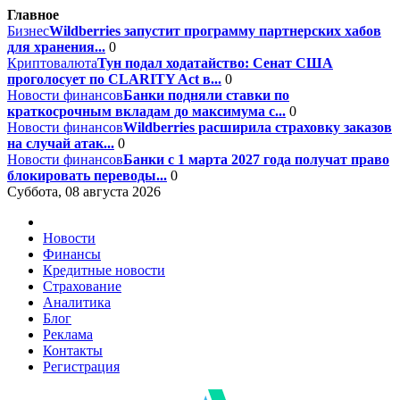
Главное
Бизнес
Wildberries запустит программу партнерских хабов
для хранения...
0
Криптовалюта
Тун подал ходатайство: Сенат США
проголосует по CLARITY Act в...
0
Новости финансов
Банки подняли ставки по
краткосрочным вкладам до максимума с...
0
Новости финансов
Wildberries расширила страховку заказов
на случай атак...
0
Новости финансов
Банки с 1 марта 2027 года получат право
блокировать переводы...
0
Суббота, 08 августа 2026
Новости
Финансы
Кредитные новости
Страхование
Аналитика
Блог
Реклама
Контакты
Регистрация