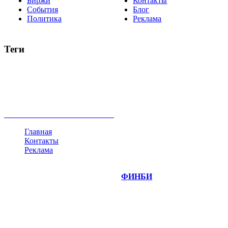
Биржи
Контакты
События
Блог
Политика
Реклама
Теги
акции
биткоин
USD
рубль
крипторубль
кредит
ипотека
нефть
банки
прогнозы
рынки
brent
актив
недвижимость
ммвб
ПИФ
курс
евро
котировки
инвестиции
золото
доллар
биржа
индексы
сделка
криптовалюта
памп
брокер
все теги
Главная
Контакты
Реклама
©
Copyright 2014-2026 Портал "
ФИНБИ
.РУ"
- новости
финансовых рынков.