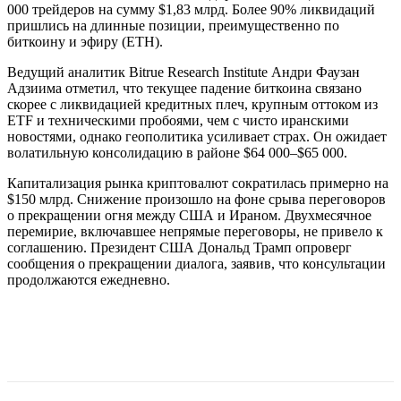
000 трейдеров на сумму $1,83 млрд. Более 90% ликвидаций
пришлись на длинные позиции, преимущественно по
биткоину и эфиру (ETH).
Ведущий аналитик Bitrue Research Institute Андри Фаузан
Адзиима отметил, что текущее падение биткоина связано
скорее с ликвидацией кредитных плеч, крупным оттоком из
ETF и техническими пробоями, чем с чисто иранскими
новостями, однако геополитика усиливает страх. Он ожидает
волатильную консолидацию в районе $64 000–$65 000.
Капитализация рынка криптовалют сократилась примерно на
$150 млрд. Снижение произошло на фоне срыва переговоров
о прекращении огня между США и Ираном. Двухмесячное
перемирие, включавшее непрямые переговоры, не привело к
соглашению. Президент США Дональд Трамп опроверг
сообщения о прекращении диалога, заявив, что консультации
продолжаются ежедневно.