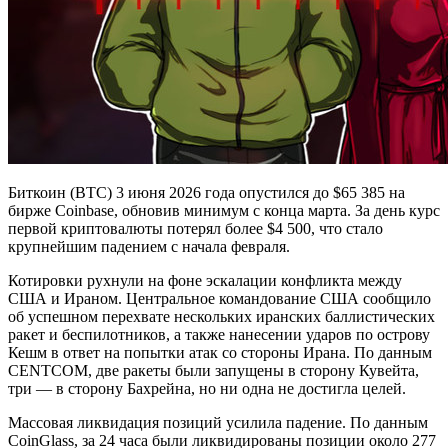
Биткоин (BTC) 3 июня 2026 года опустился до $65 385 на
бирже Coinbase, обновив минимум с конца марта. За день курс
первой криптовалюты потерял более $4 500, что стало
крупнейшим падением с начала февраля.
Котировки рухнули на фоне эскалации конфликта между
США и Ираном. Центральное командование США сообщило
об успешном перехвате нескольких иранских баллистических
ракет и беспилотников, а также нанесении ударов по острову
Кешм в ответ на попытки атак со стороны Ирана. По данным
CENTCOM, две ракеты были запущены в сторону Кувейта,
три — в сторону Бахрейна, но ни одна не достигла целей.
Массовая ликвидация позиций усилила падение. По данным
CoinGlass, за 24 часа были ликвидированы позиции около 277