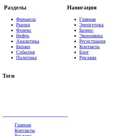
Разделы
Навигация
Финансы
Главная
Рынки
Энергетика
Форекс
Бизнес
Нефть
Экономика
Аналитика
Регистрация
Биржи
Контакты
События
Блог
Политика
Реклама
Теги
акции
биткоин
USD
рубль
крипторубль
кредит
ипотека
нефть
банки
прогнозы
рынки
brent
актив
недвижимость
ммвб
ПИФ
курс
евро
котировки
инвестиции
золото
доллар
биржа
индексы
сделка
криптовалюта
памп
брокер
все теги
Главная
Контакты
Реклама