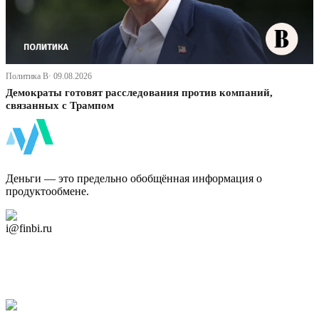
Политика В· 09.08.2026
Демократы готовят расследования против компаний,
связанных с Трампом
ФинБи
Деньги — это предельно обобщённая информация о
продуктообмене.
Дзен Канал
i@finbi.ru
@finbi1
Мы в OK
Facebook
Twitter
YouTube
Google Новости