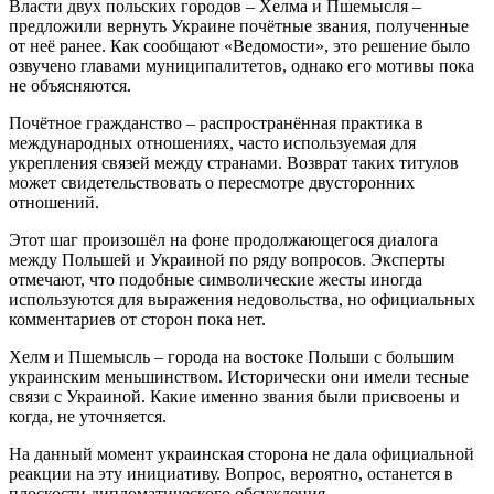
Власти двух польских городов – Хелма и Пшемысля –
предложили вернуть Украине почётные звания, полученные
от неё ранее. Как сообщают «Ведомости», это решение было
озвучено главами муниципалитетов, однако его мотивы пока
не объясняются.
Почётное гражданство – распространённая практика в
международных отношениях, часто используемая для
укрепления связей между странами. Возврат таких титулов
может свидетельствовать о пересмотре двусторонних
отношений.
Этот шаг произошёл на фоне продолжающегося диалога
между Польшей и Украиной по ряду вопросов. Эксперты
отмечают, что подобные символические жесты иногда
используются для выражения недовольства, но официальных
комментариев от сторон пока нет.
Хелм и Пшемысль – города на востоке Польши с большим
украинским меньшинством. Исторически они имели тесные
связи с Украиной. Какие именно звания были присвоены и
когда, не уточняется.
На данный момент украинская сторона не дала официальной
реакции на эту инициативу. Вопрос, вероятно, останется в
плоскости дипломатического обсуждения.