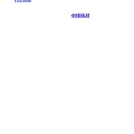
©
Copyright 2014-2026 Портал "
ФИНБИ
.РУ"
- новости
финансовых рынков.