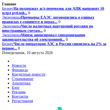
Главное
Бизнес
На поддержку ж/д перевозок для АПК направят 10
млрд рублей...
0
Экономика
Премьеры ЕАЭС договорились о единых
правилах e-commerce и мерах...
0
Экономика
Число валютных нарушений россиян по
иностранным счетам...
0
Экономика
Минэк анонсировал синхронизацию
законодательства об электронной...
0
Бизнес
Число операторов АЗС в России снизилось на 2% за
первое...
0
Понедельник, 10 августа 2026
Новости
Финансы
Кредитные новости
Страхование
Аналитика
Блог
Реклама
Контакты
Регистрация