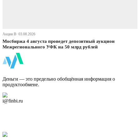
Акции В· 03.08.2026
Мосбиржа 4 августа проведет депозитный аукцион
Межрегионального УФК на 50 млрд рублей
ФинБи
Деньги — это предельно обобщённая информация о
продуктообмене.
Дзен Канал
i@finbi.ru
@finbi1
Мы в OK
Facebook
Twitter
YouTube
Google Новости