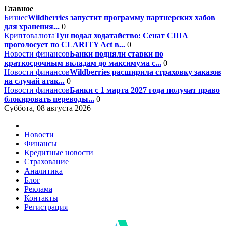
Главное
Бизнес
Wildberries запустит программу партнерских хабов
для хранения...
0
Криптовалюта
Тун подал ходатайство: Сенат США
проголосует по CLARITY Act в...
0
Новости финансов
Банки подняли ставки по
краткосрочным вкладам до максимума с...
0
Новости финансов
Wildberries расширила страховку заказов
на случай атак...
0
Новости финансов
Банки с 1 марта 2027 года получат право
блокировать переводы...
0
Суббота, 08 августа 2026
Новости
Финансы
Кредитные новости
Страхование
Аналитика
Блог
Реклама
Контакты
Регистрация