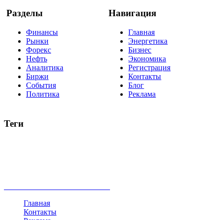
Разделы
Навигация
Финансы
Главная
Рынки
Энергетика
Форекс
Бизнес
Нефть
Экономика
Аналитика
Регистрация
Биржи
Контакты
События
Блог
Политика
Реклама
Теги
акции
биткоин
USD
рубль
крипторубль
кредит
ипотека
нефть
банки
прогнозы
рынки
brent
актив
недвижимость
ммвб
ПИФ
курс
евро
котировки
инвестиции
золото
доллар
биржа
индексы
сделка
криптовалюта
памп
брокер
все теги
Главная
Контакты