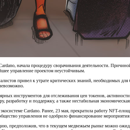
ardano, начала процедуру сворачивания деятельности. Причиной
ейшее управление проектом неустойчивым.
иалистов привел к утрате критических знаний, необходимых для
 невозможно.
улярных инструментов для отслеживания цен токенов, активност
ру, разработку и поддержку, а также нестабильная экономическа
экосистеме Cardano. Ранее, 23 мая, прекратила работу NFT-площа
ообщество управления не одобрило финансирование мероприятия 
ию, предположив, что в текущем медвежьем рынке можно ожидат