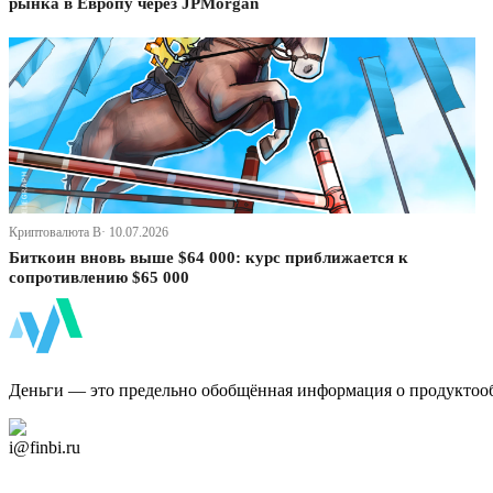
рынка в Европу через JPMorgan
Криптовалюта В· 10.07.2026
Биткоин вновь выше $64 000: курс приближается к
сопротивлению $65 000
ФинБи
Деньги — это предельно обобщённая информация о продуктоо
Дзен Канал
i@finbi.ru
@finbi1
Мы в OK