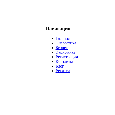
Навигация
Главная
Энергетика
Бизнес
Экономика
Регистрация
Контакты
Блог
Реклама
нефть
банки
прогнозы
рынки
brent
актив
недвижимость
р