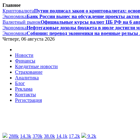
Главное
Криптовалюта
Путин подписал закон о криптовалютах: основ
Экономика
Банк России вынес на обсуждение проекты актов 
Валютный рынок
Официальные курсы валют ЦБ РФ на 6 август
Экономика
Нефтегазовые доходы бюджета в июле достигли ма
Экономика
Собянин: перевод экономики на военные рельсы л
Четверг, 06 августа 2026
Новости
Финансы
Кредитные новости
Страхование
Аналитика
Блог
Реклама
Контакты
Регистрация
288k
14.3k
370k
38.0k
14.1k
17.2k
9.2k