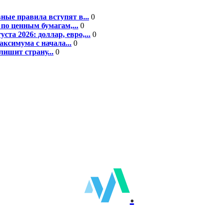
ные правила вступят в...
0
по ценным бумагам,...
0
а 2026: доллар, евро,...
0
ксимума с начала...
0
ишит страну...
0
.