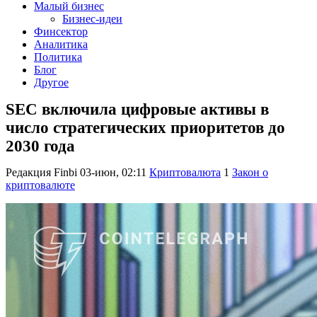
Малый бизнес
Бизнес-идеи
Финсектор
Аналитика
Политика
Блог
Другое
SEC включила цифровые активы в
число стратегических приоритетов до
2030 года
Редакция Finbi
03-июн, 02:11
Криптовалюта
1
Закон о
криптовалюте