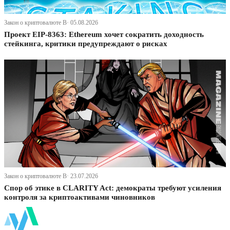
Закон о криптовалюте В· 05.08.2026
Проект EIP-8363: Ethereum хочет сократить доходность
стейкинга, критики предупреждают о рисках
Закон о криптовалюте В· 23.07.2026
Спор об этике в CLARITY Act: демократы требуют усиления
контроля за криптоактивами чиновников
ФинБи