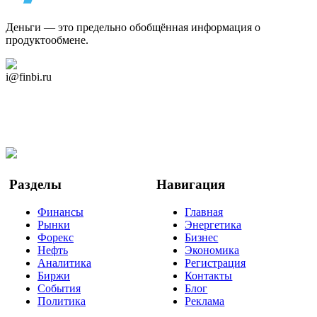
Деньги — это предельно обобщённая информация о
продуктообмене.
Дзен Канал
i@finbi.ru
@finbi1
Мы в OK
Facebook
Twitter
YouTube
Google Новости
Разделы
Навигация
Финансы
Главная
Рынки
Энергетика
Форекс
Бизнес
Нефть
Экономика
Аналитика
Регистрация
Биржи
Контакты
События
Блог
Политика
Реклама