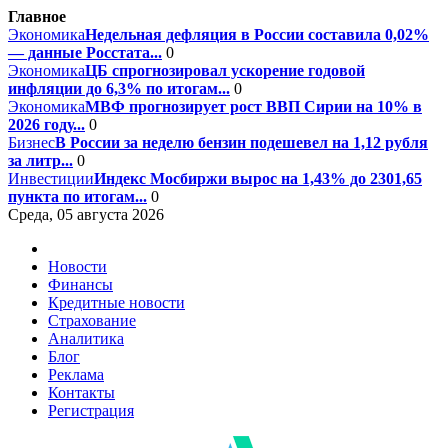
Главное
Экономика
Недельная дефляция в России составила 0,02%
— данные Росстата...
0
Экономика
ЦБ спрогнозировал ускорение годовой
инфляции до 6,3% по итогам...
0
Экономика
МВФ прогнозирует рост ВВП Сирии на 10% в
2026 году...
0
Бизнес
В России за неделю бензин подешевел на 1,12 рубля
за литр...
0
Инвестиции
Индекс Мосбиржи вырос на 1,43% до 2301,65
пункта по итогам...
0
Среда, 05 августа 2026
Новости
Финансы
Кредитные новости
Страхование
Аналитика
Блог
Реклама
Контакты
Регистрация