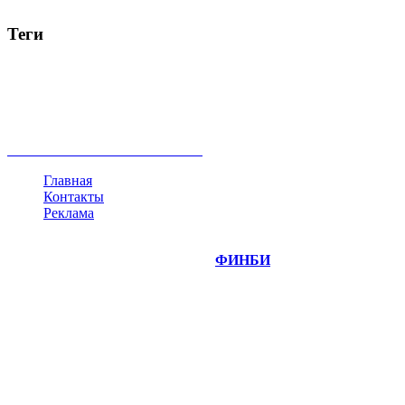
Теги
акции
биткоин
USD
рубль
крипторубль
кредит
ипотека
нефть
банки
прогнозы
рынки
brent
актив
недвижимость
ммвб
ПИФ
курс
евро
котировки
инвестиции
золото
доллар
биржа
индексы
сделка
криптовалюта
памп
брокер
все теги
Главная
Контакты
Реклама
©
Copyright 2014-2026 Портал "
ФИНБИ
.РУ"
- новости
финансовых рынков.