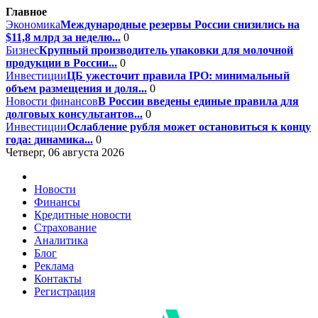
Главное
Экономика
Международные резервы России снизились на
$11,8 млрд за неделю...
0
Бизнес
Крупный производитель упаковки для молочной
продукции в России...
0
Инвестиции
ЦБ ужесточит правила IPO: минимальный
объем размещения и доля...
0
Новости финансов
В России введены единые правила для
долговых консультантов...
0
Инвестиции
Ослабление рубля может остановиться к концу
года: динамика...
0
Четверг, 06 августа 2026
Новости
Финансы
Кредитные новости
Страхование
Аналитика
Блог
Реклама
Контакты
Регистрация