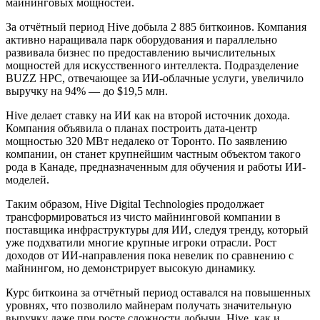
майнинговых мощностей.
За отчётный период Hive добыла 2 885 биткоинов. Компания
активно наращивала парк оборудования и параллельно
развивала бизнес по предоставлению вычислительных
мощностей для искусственного интеллекта. Подразделение
BUZZ HPC, отвечающее за ИИ-облачные услуги, увеличило
выручку на 94% — до $19,5 млн.
Hive делает ставку на ИИ как на второй источник дохода.
Компания объявила о планах построить дата-центр
мощностью 320 МВт недалеко от Торонто. По заявлению
компании, он станет крупнейшим частным объектом такого
рода в Канаде, предназначенным для обучения и работы ИИ-
моделей.
Таким образом, Hive Digital Technologies продолжает
трансформироваться из чисто майнинговой компании в
поставщика инфраструктуры для ИИ, следуя тренду, который
уже подхватили многие крупные игроки отрасли. Рост
доходов от ИИ-направления пока невелик по сравнению с
майнингом, но демонстрирует высокую динамику.
Курс биткоина за отчётный период оставался на повышенных
уровнях, что позволило майнерам получать значительную
выручку даже при росте сложности добычи. Hive, как и