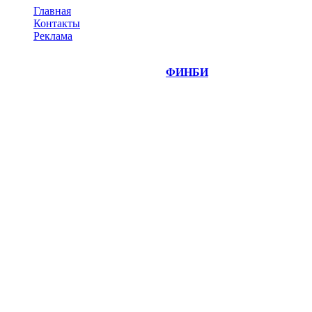
Главная
Контакты
Реклама
©
Copyright 2014-2026 Портал "
ФИНБИ
.РУ"
- новости
финансовых рынков.