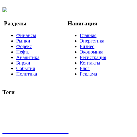
YouTube
Google Новости
Разделы
Навигация
Финансы
Главная
Рынки
Энергетика
Форекс
Бизнес
Нефть
Экономика
Аналитика
Регистрация
Биржи
Контакты
События
Блог
Политика
Реклама
Теги
акции
биткоин
USD
рубль
крипторубль
кредит
ипотека
нефть
банки
прогнозы
рынки
brent
актив
недвижимость
ммвб
ПИФ
курс
евро
котировки
инвестиции
золото
доллар
биржа
индексы
сделка
криптовалюта
памп
брокер
все теги