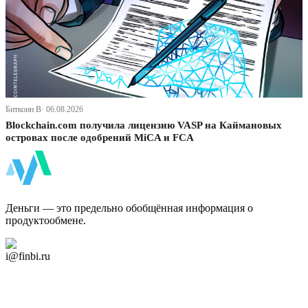
Биткоин В· 06.08.2026
Blockchain.com получила лицензию VASP на Каймановых
островах после одобрений MiCA и FCA
ФинБи
Деньги — это предельно обобщённая информация о
продуктообмене.
Дзен Канал
i@finbi.ru
@finbi1
Мы в OK
Facebook
Twitter