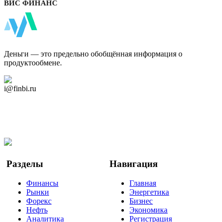
ВИС ФИНАНС
ФинБи
Деньги — это предельно обобщённая информация о
продуктообмене.
Дзен Канал
i@finbi.ru
@finbi1
Мы в OK
Facebook
Twitter
YouTube
Google Новости
Разделы
Навигация
Финансы
Главная
Рынки
Энергетика
Форекс
Бизнес
Нефть
Экономика
Аналитика
Регистрация