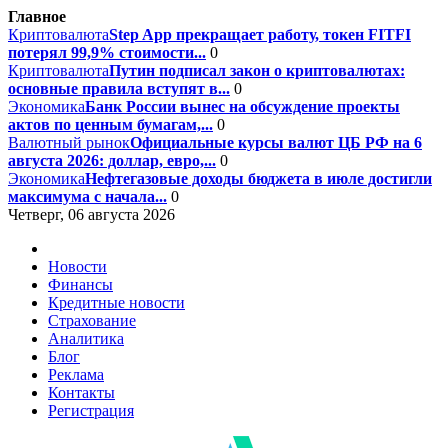
Главное
Криптовалюта
Step App прекращает работу, токен FITFI
потерял 99,9% стоимости...
0
Криптовалюта
Путин подписал закон о криптовалютах:
основные правила вступят в...
0
Экономика
Банк России вынес на обсуждение проекты
актов по ценным бумагам,...
0
Валютный рынок
Официальные курсы валют ЦБ РФ на 6
августа 2026: доллар, евро,...
0
Экономика
Нефтегазовые доходы бюджета в июле достигли
максимума с начала...
0
Четверг, 06 августа 2026
Новости
Финансы
Кредитные новости
Страхование
Аналитика
Блог
Реклама
Контакты
Регистрация