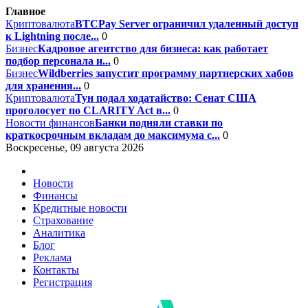
Главное
Криптовалюта
BTCPay Server ограничил удаленный доступ
к Lightning после...
0
Бизнес
Кадровое агентство для бизнеса: как работает
подбор персонала и...
0
Бизнес
Wildberries запустит программу партнерских хабов
для хранения...
0
Криптовалюта
Тун подал ходатайство: Сенат США
проголосует по CLARITY Act в...
0
Новости финансов
Банки подняли ставки по
краткосрочным вкладам до максимума с...
0
Воскресенье, 09 августа 2026
Новости
Финансы
Кредитные новости
Страхование
Аналитика
Блог
Реклама
Контакты
Регистрация