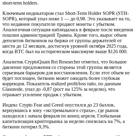
short-term holders.
Ключевым индикатором стал Short-Term Holder SOPR (STH-
SOPR), который упал ниже 1 — до 0,98. Это указывает на то,
что недавние покупатели продают монеты с убытком.
Аналогичная ситуация наблюдалась в феврале после введения
пошлин администрацией Трампа. Кроме того, вырос объем
депозитов биткоинов на биржи от группы держателей от
шести до 12 месяцев, достигнув уровней октября 2025 года,
когда BTC был на историческом максимуме выше $126 000.
Аналитик CryptoQuant Rei Researcher отметил, что большое
давление предложения со стороны этой группы является
серьезным барьером для восстановления. Если этот объем не
будет поглощен, биткоин может ожидать более глубокая
коррекция. Показатель realized profit/loss ratio, по данным
Glassnode, упал до -0,87 (рост на 125% за неделю), что
отражает усиление продаж с убытком.
Индекс Crypto Fear and Greed опустился до 23 баллов,
вернувшись в зону «экстремального страха», где рынок
находился с начала февраля по конец апреля. Глобальная
капитализация крипторынка за неделю снизилась на 7%, а
биткоин потерял 9,3%.