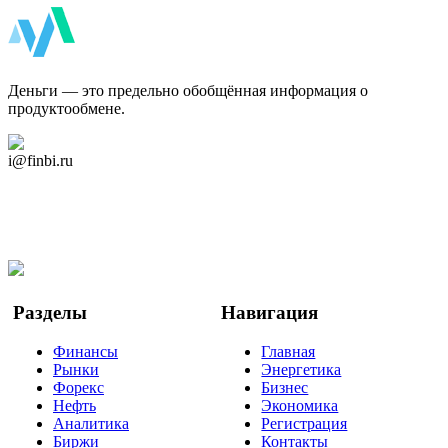
ФинБи
Деньги — это предельно обобщённая информация о
продуктообмене.
Дзен Канал
i@finbi.ru
@finbi1
Мы в OK
Facebook
Twitter
YouTube
Google Новости
Разделы
Навигация
Финансы
Главная
Рынки
Энергетика
Форекс
Бизнес
Нефть
Экономика
Аналитика
Регистрация
Биржи
Контакты