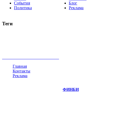
События
Блог
Политика
Реклама
Теги
акции
биткоин
USD
рубль
крипторубль
кредит
ипотека
нефть
банки
прогнозы
рынки
brent
актив
недвижимость
ммвб
ПИФ
курс
евро
котировки
инвестиции
золото
доллар
биржа
индексы
сделка
криптовалюта
памп
брокер
все теги
Главная
Контакты
Реклама
©
Copyright 2014-2026 Портал "
ФИНБИ
.РУ"
- новости
финансовых рынков.