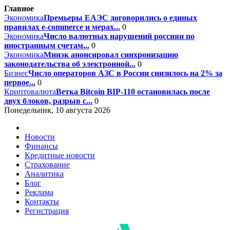
Главное
Экономика
Премьеры ЕАЭС договорились о единых
правилах e-commerce и мерах...
0
Экономика
Число валютных нарушений россиян по
иностранным счетам...
0
Экономика
Минэк анонсировал синхронизацию
законодательства об электронной...
0
Бизнес
Число операторов АЗС в России снизилось на 2% за
первое...
0
Криптовалюта
Ветка Bitcoin BIP-110 остановилась после
двух блоков, разрыв с...
0
Понедельник, 10 августа 2026
Новости
Финансы
Кредитные новости
Страхование
Аналитика
Блог
Реклама
Контакты
Регистрация