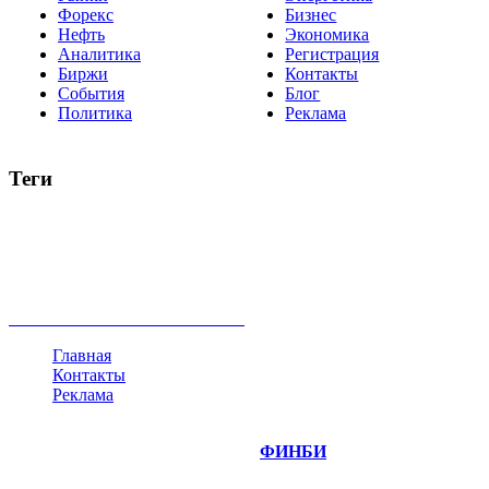
Форекс
Бизнес
Нефть
Экономика
Аналитика
Регистрация
Биржи
Контакты
События
Блог
Политика
Реклама
Теги
акции
биткоин
USD
рубль
крипторубль
кредит
ипотека
нефть
банки
прогнозы
рынки
brent
актив
недвижимость
ммвб
ПИФ
курс
евро
котировки
инвестиции
золото
доллар
биржа
индексы
сделка
криптовалюта
памп
брокер
все теги
Главная
Контакты
Реклама
©
Copyright 2014-2026 Портал "
ФИНБИ
.РУ"
- новости
финансовых рынков.