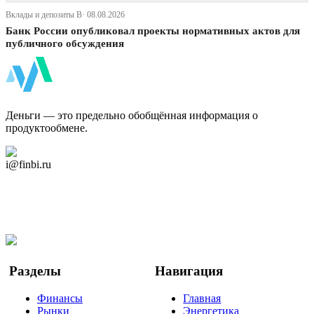
Вклады и депозиты В· 08.08.2026
Банк России опубликовал проекты нормативных актов для
публичного обсуждения
ФинБи
Деньги — это предельно обобщённая информация о
продуктообмене.
Дзен Канал
i@finbi.ru
@finbi1
Мы в OK
Facebook
Twitter
YouTube
Google Новости
Разделы
Навигация
Финансы
Главная
Рынки
Энергетика