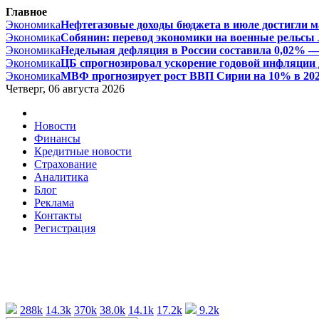
Главное
Экономика
Нефтегазовые доходы бюджета в июле достигли ма
Экономика
Собянин: перевод экономики на военные рельсы л
Экономика
Недельная дефляция в России составила 0,02% — 
Экономика
ЦБ спрогнозировал ускорение годовой инфляции д
Экономика
МВФ прогнозирует рост ВВП Сирии на 10% в 2026 
Четверг, 06 августа 2026
Новости
Финансы
Кредитные новости
Страхование
Аналитика
Блог
Реклама
Контакты
Регистрация
288k
14.3k
370k
38.0k
14.1k
17.2k
9.2k