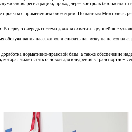
луживания: регистрацию, проход через контроль безопасности и
ые проекты с применением биометрии. По данным Минтранса, ре
ов. В первую очередь система должна охватить крупнейшие узло
мя обслуживания пассажиров и снизить нагрузку на персонал аэ
я доработка нормативно-правовой базы, а также обеспечение н
, которая может стать основой для внедрения в транспортном се