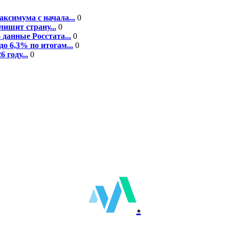
ксимума с начала...
0
ишит страну...
0
данные Росстата...
0
о 6,3% по итогам...
0
году...
0
.