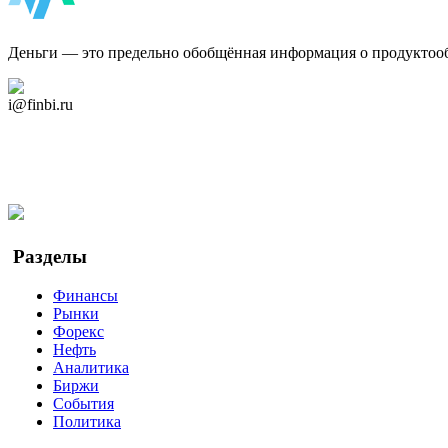
ФинБи
Деньги — это предельно обобщённая информация о продуктоо
Дзен Канал
i@finbi.ru
@finbi1
Мы в OK
Facebook
Twitter
YouTube
Google Новости
Разделы
Финансы
Рынки
Форекс
Нефть
Аналитика
Биржи
События
Политика