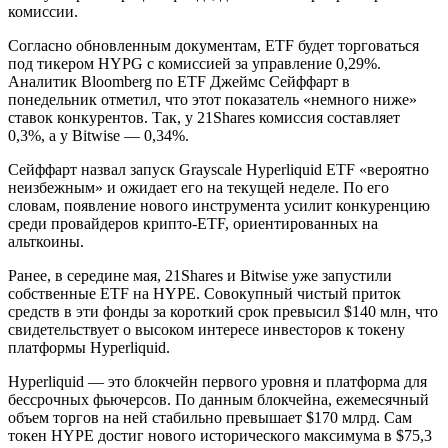
комиссии.
Согласно обновленным документам, ETF будет торговаться
под тикером HYPG с комиссией за управление 0,29%.
Аналитик Bloomberg по ETF Джеймс Сейффарт в
понедельник отметил, что этот показатель «немного ниже»
ставок конкурентов. Так, у 21Shares комиссия составляет
0,3%, а у Bitwise — 0,34%.
Сейффарт назвал запуск Grayscale Hyperliquid ETF «вероятно
неизбежным» и ожидает его на текущей неделе. По его
словам, появление нового инструмента усилит конкуренцию
среди провайдеров крипто-ETF, ориентированных на
альткоины.
Ранее, в середине мая, 21Shares и Bitwise уже запустили
собственные ETF на HYPE. Совокупный чистый приток
средств в эти фонды за короткий срок превысил $140 млн, что
свидетельствует о высоком интересе инвесторов к токену
платформы Hyperliquid.
Hyperliquid — это блокчейн первого уровня и платформа для
бессрочных фьючерсов. По данным блокчейна, ежемесячный
объем торгов на ней стабильно превышает $170 млрд. Сам
токен HYPE достиг нового исторического максимума в $75,3