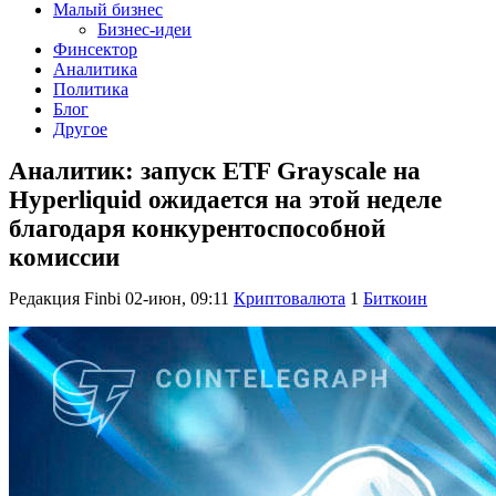
Малый бизнес
Бизнес-идеи
Финсектор
Аналитика
Политика
Блог
Другое
Аналитик: запуск ETF Grayscale на
Hyperliquid ожидается на этой неделе
благодаря конкурентоспособной
комиссии
Редакция Finbi
02-июн, 09:11
Криптовалюта
1
Биткоин