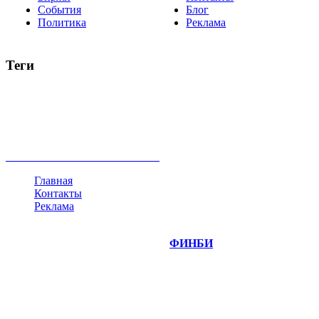
События
Блог
Политика
Реклама
Теги
акции
биткоин
USD
рубль
крипторубль
кредит
ипотека
нефть
банки
прогнозы
рынки
brent
актив
недвижимость
ммвб
ПИФ
курс
евро
котировки
инвестиции
золото
доллар
биржа
индексы
сделка
криптовалюта
памп
брокер
все теги
Главная
Контакты
Реклама
©
Copyright 2014-2026 Портал "
ФИНБИ
.РУ"
- новости
финансовых рынков.