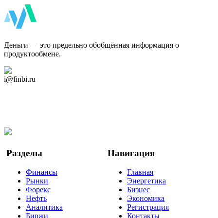
ФинБи
Деньги — это предельно обобщённая информация о
продуктообмене.
Дзен Канал
i@finbi.ru
@finbi1
Мы в OK
Facebook
Twitter
YouTube
Google Новости
Разделы
Навигация
Финансы
Главная
Рынки
Энергетика
Форекс
Бизнес
Нефть
Экономика
Аналитика
Регистрация
Биржи
Контакты