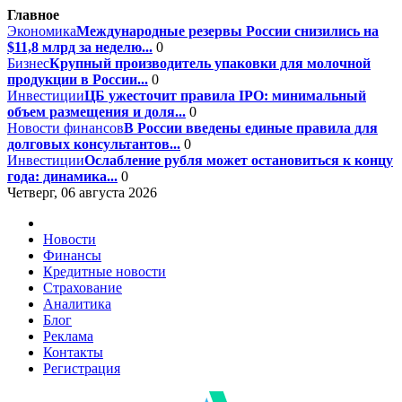
Главное
Экономика
Международные резервы России снизились на
$11,8 млрд за неделю...
0
Бизнес
Крупный производитель упаковки для молочной
продукции в России...
0
Инвестиции
ЦБ ужесточит правила IPO: минимальный
объем размещения и доля...
0
Новости финансов
В России введены единые правила для
долговых консультантов...
0
Инвестиции
Ослабление рубля может остановиться к концу
года: динамика...
0
Четверг, 06 августа 2026
Новости
Финансы
Кредитные новости
Страхование
Аналитика
Блог
Реклама
Контакты
Регистрация