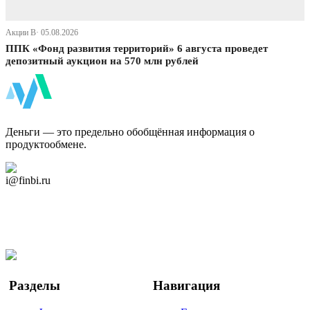
Акции В· 05.08.2026
ППК «Фонд развития территорий» 6 августа проведет
депозитный аукцион на 570 млн рублей
ФинБи
Деньги — это предельно обобщённая информация о
продуктообмене.
Дзен Канал
i@finbi.ru
@finbi1
Мы в OK
Facebook
Twitter
YouTube
Google Новости
Разделы
Навигация