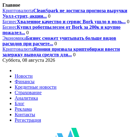
Главное
Криптовалюта
CleanSpark не достигла прогноза выручки
Уолл-стрит, акции...
0
Бизнес
Хваленное качество и сервис Bork ушло в ноль...
0
Бизнес
Купил роботпылесом от Bork за 200к и крупно
пожалел...
0
Экономика
Бизнес сможет учитывать больше видов
расходов при расчете...
0
Криптовалюта
Япония призвала криптобиржи ввести
задержку вывода средств для...
0
Суббота, 08 августа 2026
Новости
Финансы
Кредитные новости
Страхование
Аналитика
Блог
Реклама
Контакты
Регистрация