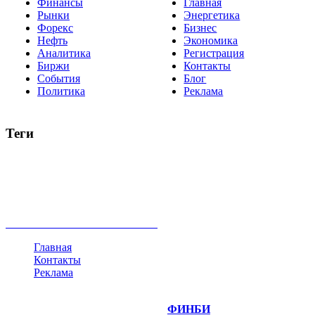
Финансы
Главная
Рынки
Энергетика
Форекс
Бизнес
Нефть
Экономика
Аналитика
Регистрация
Биржи
Контакты
События
Блог
Политика
Реклама
Теги
акции
биткоин
USD
рубль
крипторубль
кредит
ипотека
нефть
банки
прогнозы
рынки
brent
актив
недвижимость
ммвб
ПИФ
курс
евро
котировки
инвестиции
золото
доллар
биржа
индексы
сделка
криптовалюта
памп
брокер
все теги
Главная
Контакты
Реклама
©
Copyright 2014-2026 Портал "
ФИНБИ
.РУ"
- новости