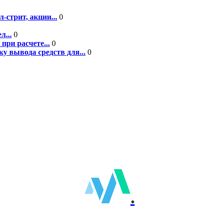
-стрит, акции...
0
л...
0
при расчете...
0
у вывода средств для...
0
.