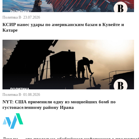
Политика В· 23.07.2026
КСИР нанес удары по американским базам в Кувейте и
Катаре
Политика В· 01.08.2026
NYT: США применили одну из мощнейших бомб по
густонаселенному району Ирана
ФинБи