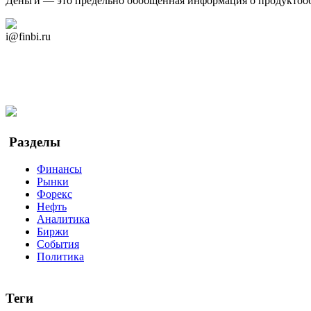
Деньги — это предельно обобщённая информация о продуктоо
Дзен Канал
i@finbi.ru
@finbi1
Мы в OK
Facebook
Twitter
YouTube
Google Новости
Разделы
Финансы
Рынки
Форекс
Нефть
Аналитика
Биржи
События
Политика
Теги