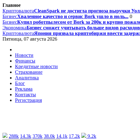
Главное
Криптовалюта
CleanSpark не достигла прогноза выручки Уолл
Бизнес
Хваленное качество и сервис Bork ушло в ноль...
0
Бизнес
Купил роботпылесом от Bork за 200к и крупно пожале
Экономика
Бизнес сможет учитывать больше видов расходов 
Криптовалюта
Япония призвала криптобиржи ввести задержк
Пятница, 07 августа 2026
Новости
Финансы
Кредитные новости
Страхование
Аналитика
Блог
Реклама
Контакты
Регистрация
288k
14.3k
370k
38.0k
14.1k
17.2k
9.2k