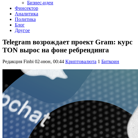
Бизнес-идеи
Финсектор
Аналитика
Политика
Блог
Другое
Telegram возрождает проект Gram: курс
TON вырос на фоне ребрендинга
Редакция Finbi
02-июн, 00:44
Криптовалюта
1
Биткоин