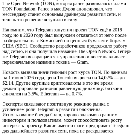
The Open Network (TON), которая ранее развивалась силами
TON Foundation. Ранее в мае Дуров анонсировал, что
мессенджер станет основным драйвером развития сети, и
теперь это решение вступило в силу.
Напомним, что Telegram запустил проект TON ещё в 2018
году, но в 2020 году был вынужден отказаться от него после
разбирательства с Комиссией по ценным бумагам и биржам
США (SEC). Сообщество разработчиков продолжило работу
над сетью, и она получила название The Open Network. Теперь
же Telegram возвращается к управлению и восстанавливает
первоначальное название токена — Gram.
Новость вызвала значительный рост курса TON. По данным
на 1 июня 2026 года, цена Toncoin выросла на 14,02% — до
$2,14. Другие крупные криптовалюты в это же время
демонстрировали разнонаправленную динамику: биткоин
снизился на 3,5%, Ethereum — на 0,7%.
Эксперты связывают позитивную реакцию рынка с
усилением роли Telegram в развитии блокчейна.
Использование бренда Gram, хорошо знакомого ранним
инвесторам и пользователям, может способствовать росту
интереса к проекту. Какие именно шаги предпримет Telegram
для дальнейшего развития сети, пока не раскрывается.