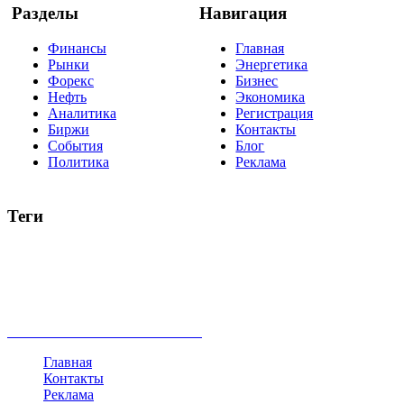
Разделы
Навигация
Финансы
Главная
Рынки
Энергетика
Форекс
Бизнес
Нефть
Экономика
Аналитика
Регистрация
Биржи
Контакты
События
Блог
Политика
Реклама
Теги
акции
биткоин
USD
рубль
крипторубль
кредит
ипотека
нефть
банки
прогнозы
рынки
brent
актив
недвижимость
ммвб
ПИФ
курс
евро
котировки
инвестиции
золото
доллар
биржа
индексы
сделка
криптовалюта
памп
брокер
все теги
Главная
Контакты
Реклама