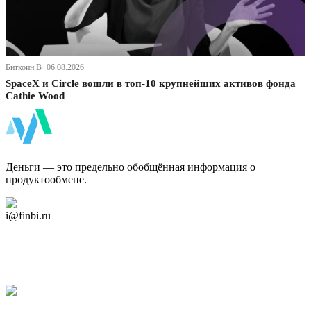
Биткоин В· 06.08.2026
SpaceX и Circle вошли в топ-10 крупнейших активов фонда
Cathie Wood
ФинБи
Деньги — это предельно обобщённая информация о
продуктообмене.
Дзен Канал
i@finbi.ru
@finbi1
Мы в OK
Facebook
Twitter
YouTube
Google Новости