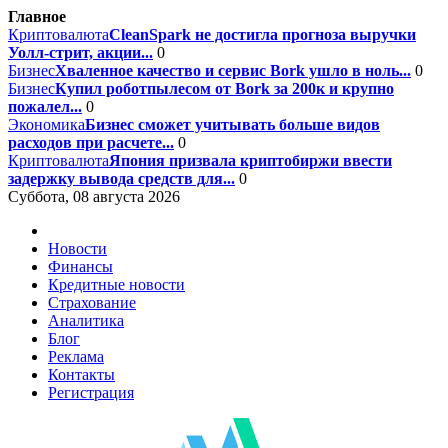
Главное
Криптовалюта
CleanSpark не достигла прогноза выручки
Уолл-стрит, акции...
0
Бизнес
Хваленное качество и сервис Bork ушло в ноль...
0
Бизнес
Купил роботпылесом от Bork за 200к и крупно
пожалел...
0
Экономика
Бизнес сможет учитывать больше видов
расходов при расчете...
0
Криптовалюта
Япония призвала криптобиржи ввести
задержку вывода средств для...
0
Суббота, 08 августа 2026
Новости
Финансы
Кредитные новости
Страхование
Аналитика
Блог
Реклама
Контакты
Регистрация