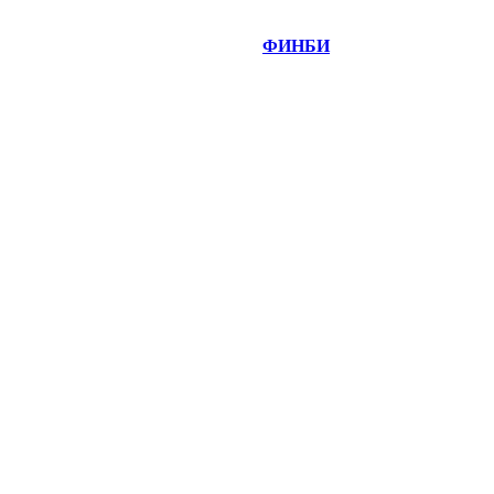
©
Copyright 2014-2026 Портал "
ФИНБИ
.РУ"
- новости
финансовых рынков.