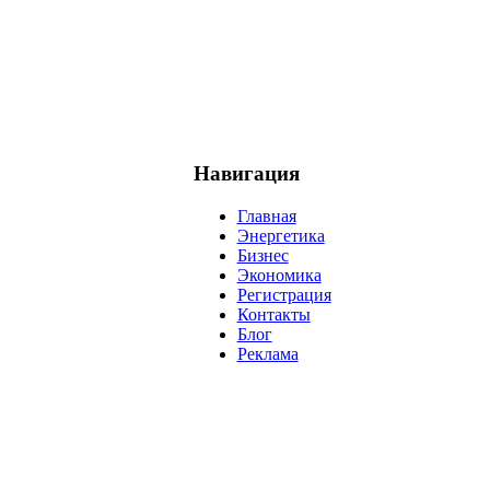
Навигация
Главная
Энергетика
Бизнес
Экономика
Регистрация
Контакты
Блог
Реклама
нефть
банки
прогнозы
рынки
brent
актив
недвижимость
р