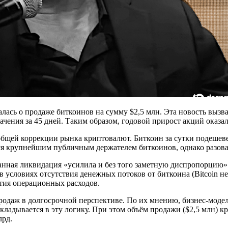
италась о продаже биткоинов на сумму $2,5 млн. Эта новость выз
ачения за 45 дней. Таким образом, годовой прирост акций оказа
бщей коррекции рынка криптовалют. Биткоин за сутки подешевел 
ься крупнейшим публичным держателем биткоинов, однако разова
нная ликвидация «усилила и без того заметную диспропорцию» 
 в условиях отсутствия денежных потоков от биткоина (Bitcoin
ытия операционных расходов.
родаж в долгосрочной перспективе. По их мнению, бизнес-модел
укладывается в эту логику. При этом объём продажи ($2,5 млн) 
лрд.