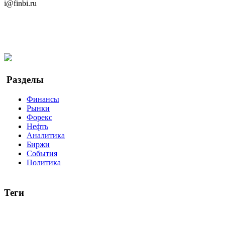
i@finbi.ru
@finbi1
Мы в OK
Facebook
Twitter
YouTube
Google Новости
Разделы
Финансы
Рынки
Форекс
Нефть
Аналитика
Биржи
События
Политика
Теги
акции
биткоин
USD
рубль
крипторубль
кредит
ипотека
доллар
биржа
индексы
сделка
криптовалюта
памп
броке