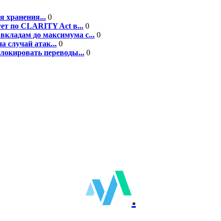
я хранения...
0
ет по CLARITY Act в...
0
вкладам до максимума с...
0
а случай атак...
0
блокировать переводы...
0
.