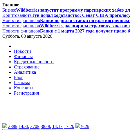
Главное
Бизнес
Wildberries запустит программу партнерских хабов дл
Криптовалюта
Тун подал ходатайство: Сенат США проголосу
Новости финансов
Банки подняли ставки по краткосрочным 
Новости финансов
Wildberries расширила страховку заказов н
Новости финансов
Банки с 1 марта 2027 года получат право 
Суббота, 08 августа 2026
Новости
Финансы
Кредитные новости
Страхование
Аналитика
Блог
Реклама
Контакты
Регистрация
288k
14.3k
370k
38.0k
14.1k
17.2k
9.2k