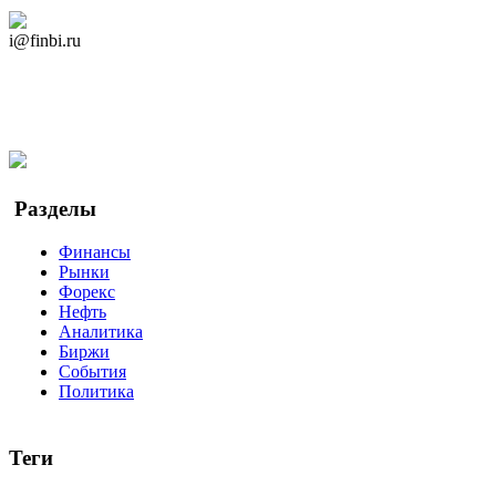
Дзен Канал
i@finbi.ru
@finbi1
Мы в OK
Facebook
Twitter
YouTube
Google Новости
Разделы
Финансы
Рынки
Форекс
Нефть
Аналитика
Биржи
События
Политика
Теги