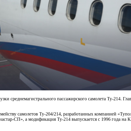
узки среднемагистрального пассажирского самолета Ту-214. Гл
семейству самолетов Ту-204/214, разработанных компанией «Тупо
виастар-СП», а модификация Ту-214 выпускается с 1996 года на 