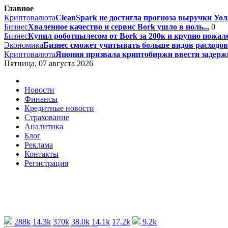
Главное
Криптовалюта
CleanSpark не достигла прогноза выручки Уолл
Бизнес
Хваленное качество и сервис Bork ушло в ноль...
0
Бизнес
Купил роботпылесом от Bork за 200к и крупно пожале
Экономика
Бизнес сможет учитывать больше видов расходов 
Криптовалюта
Япония призвала криптобиржи ввести задержк
Пятница, 07 августа 2026
Новости
Финансы
Кредитные новости
Страхование
Аналитика
Блог
Реклама
Контакты
Регистрация
288k
14.3k
370k
38.0k
14.1k
17.2k
9.2k