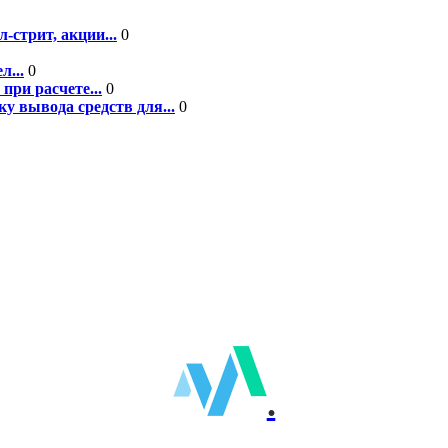
-стрит, акции...
0
л...
0
при расчете...
0
у вывода средств для...
0
.