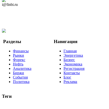
Дзен Канал
i@finbi.ru
@finbi1
Мы в OK
Facebook
Twitter
YouTube
Google Новости
Разделы
Навигация
Финансы
Главная
Рынки
Энергетика
Форекс
Бизнес
Нефть
Экономика
Аналитика
Регистрация
Биржи
Контакты
События
Блог
Политика
Реклама
Теги
акции
биткоин
USD
рубль
крипторубль
кредит