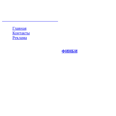
ипотека
нефть
банки
прогнозы
рынки
brent
актив
недвижимость
ммвб
ПИФ
курс
евро
котировки
инвестиции
золото
доллар
биржа
индексы
сделка
криптовалюта
памп
брокер
все теги
Главная
Контакты
Реклама
©
Copyright 2014-2026 Портал "
ФИНБИ
.РУ"
- новости
финансовых рынков.