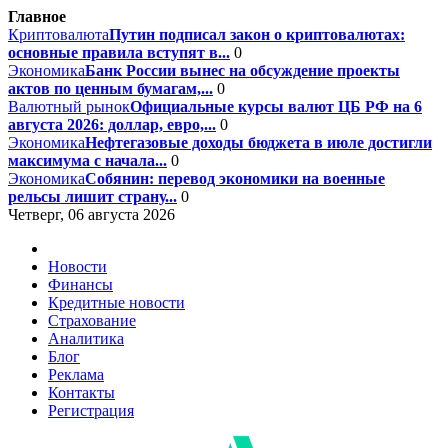
Главное
Криптовалюта
Путин подписал закон о криптовалютах:
основные правила вступят в...
0
Экономика
Банк России вынес на обсуждение проекты
актов по ценным бумагам,...
0
Валютный рынок
Официальные курсы валют ЦБ РФ на 6
августа 2026: доллар, евро,...
0
Экономика
Нефтегазовые доходы бюджета в июле достигли
максимума с начала...
0
Экономика
Собянин: перевод экономики на военные
рельсы лишит страну...
0
Четверг, 06 августа 2026
Новости
Финансы
Кредитные новости
Страхование
Аналитика
Блог
Реклама
Контакты
Регистрация