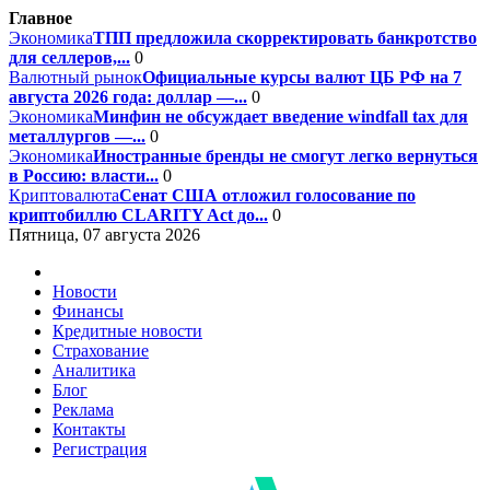
Главное
Экономика
ТПП предложила скорректировать банкротство
для селлеров,...
0
Валютный рынок
Официальные курсы валют ЦБ РФ на 7
августа 2026 года: доллар —...
0
Экономика
Минфин не обсуждает введение windfall tax для
металлургов —...
0
Экономика
Иностранные бренды не смогут легко вернуться
в Россию: власти...
0
Криптовалюта
Сенат США отложил голосование по
криптобиллю CLARITY Act до...
0
Пятница, 07 августа 2026
Новости
Финансы
Кредитные новости
Страхование
Аналитика
Блог
Реклама
Контакты
Регистрация