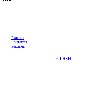
акции
биткоин
USD
рубль
крипторубль
кредит
ипотека
нефть
банки
прогнозы
рынки
brent
актив
недвижимость
ммвб
ПИФ
курс
евро
котировки
инвестиции
золото
доллар
биржа
индексы
сделка
криптовалюта
памп
брокер
все теги
Главная
Контакты
Реклама
©
Copyright 2014-2026 Портал "
ФИНБИ
.РУ"
- новости
финансовых рынков.