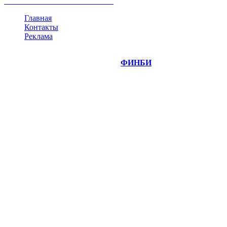
все теги
Главная
Контакты
Реклама
©
Copyright 2014-2026 Портал "
ФИНБИ
.РУ"
- новости
финансовых рынков.