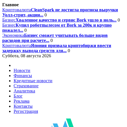
Главное
Криптовалюта
CleanSpark не достигла прогноза выручки
Уолл-стрит, акции...
0
Бизнес
Хваленное качество и сервис Bork ушло в ноль...
0
Бизнес
Купил роботпылесом от Bork за 200к и крупно
пожалел...
0
Экономика
Бизнес сможет учитывать больше видов
расходов при расчете...
0
Криптовалюта
Япония призвала криптобиржи ввести
задержку вывода средств для...
0
Суббота, 08 августа 2026
Новости
Финансы
Кредитные новости
Страхование
Аналитика
Блог
Реклама
Контакты
Регистрация