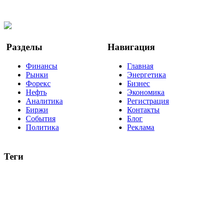
Twitter
YouTube
Google Новости
Разделы
Навигация
Финансы
Главная
Рынки
Энергетика
Форекс
Бизнес
Нефть
Экономика
Аналитика
Регистрация
Биржи
Контакты
События
Блог
Политика
Реклама
Теги
акции
биткоин
USD
рубль
крипторубль
кредит
ипотека
нефть
банки
прогнозы
рынки
brent
актив
недвижимость
ммвб
ПИФ
курс
евро
котировки
инвестиции
золото
доллар
биржа
индексы
сделка
криптовалюта
памп
брокер