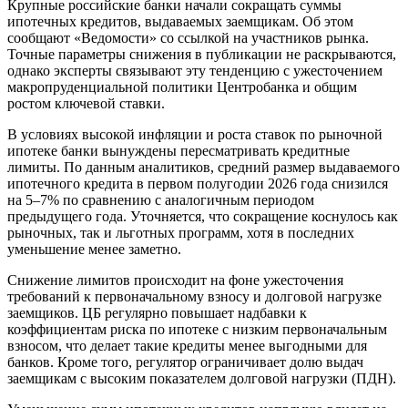
Крупные российские банки начали сокращать суммы
ипотечных кредитов, выдаваемых заемщикам. Об этом
сообщают «Ведомости» со ссылкой на участников рынка.
Точные параметры снижения в публикации не раскрываются,
однако эксперты связывают эту тенденцию с ужесточением
макропруденциальной политики Центробанка и общим
ростом ключевой ставки.
В условиях высокой инфляции и роста ставок по рыночной
ипотеке банки вынуждены пересматривать кредитные
лимиты. По данным аналитиков, средний размер выдаваемого
ипотечного кредита в первом полугодии 2026 года снизился
на 5–7% по сравнению с аналогичным периодом
предыдущего года. Уточняется, что сокращение коснулось как
рыночных, так и льготных программ, хотя в последних
уменьшение менее заметно.
Снижение лимитов происходит на фоне ужесточения
требований к первоначальному взносу и долговой нагрузке
заемщиков. ЦБ регулярно повышает надбавки к
коэффициентам риска по ипотеке с низким первоначальным
взносом, что делает такие кредиты менее выгодными для
банков. Кроме того, регулятор ограничивает долю выдач
заемщикам с высоким показателем долговой нагрузки (ПДН).