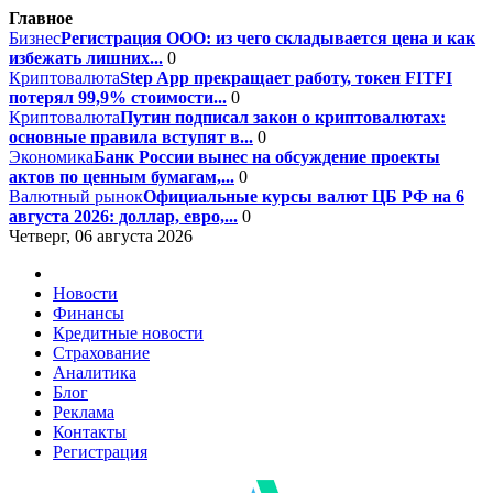
Главное
Бизнес
Регистрация ООО: из чего складывается цена и как
избежать лишних...
0
Криптовалюта
Step App прекращает работу, токен FITFI
потерял 99,9% стоимости...
0
Криптовалюта
Путин подписал закон о криптовалютах:
основные правила вступят в...
0
Экономика
Банк России вынес на обсуждение проекты
актов по ценным бумагам,...
0
Валютный рынок
Официальные курсы валют ЦБ РФ на 6
августа 2026: доллар, евро,...
0
Четверг, 06 августа 2026
Новости
Финансы
Кредитные новости
Страхование
Аналитика
Блог
Реклама
Контакты
Регистрация