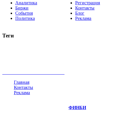
Аналитика
Регистрация
Биржи
Контакты
События
Блог
Политика
Реклама
Теги
акции
биткоин
USD
рубль
крипторубль
кредит
ипотека
нефть
банки
прогнозы
рынки
brent
актив
недвижимость
ммвб
ПИФ
курс
евро
котировки
инвестиции
золото
доллар
биржа
индексы
сделка
криптовалюта
памп
брокер
все теги
Главная
Контакты
Реклама
©
Copyright 2014-2026 Портал "
ФИНБИ
.РУ"
- новости
финансовых рынков.