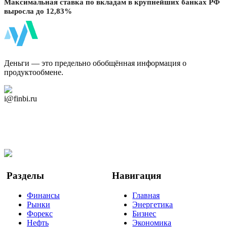
Максимальная ставка по вкладам в крупнейших банках РФ
выросла до 12,83%
ФинБи
Деньги — это предельно обобщённая информация о
продуктообмене.
Дзен Канал
i@finbi.ru
@finbi1
Мы в OK
Facebook
Twitter
YouTube
Google Новости
Разделы
Навигация
Финансы
Главная
Рынки
Энергетика
Форекс
Бизнес
Нефть
Экономика