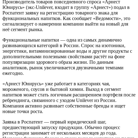
Производитель товаров повседневного спроса «Арнест
Юнирусь» (экс-Unilever, входит в группу «Арнест») подал в
Роспатент заявку на регистрацию товарного знака для
функциональных напитков. Как сообщает «Ведомости», это
сигнализирует о намерении компании выйти на новый для
неё сегмент рынка.
Функциональные напитки — одна из самых динамично
развивающихся категорий в России. Спрос на изотоники,
энергетики, витаминизированные воды и другие продукты с
дополнительными полезными свойствами растёт на фоне
популяризации здорового образа жизни. По данным
аналитиков, рынок увеличивается двузначными темпами
ежегодно.
«Арнест Юнирусь» уже работает в категориях чая,
мороженого, соусов и бытовой химии. Выход в сегмент
напитков может стать логичным расширением портфеля после
ребрендинга, связанного с уходом Unilever из России.
Компания активно развивает собственные бренды и ищет
новые точки роста.
Заявка в Роспатент — первый юридический шаг,
предшествующий запуску продукции. Обычно процесс
регистрации занимает от нескольких месяцев до года.