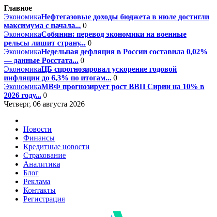
Главное
Экономика
Нефтегазовые доходы бюджета в июле достигли
максимума с начала...
0
Экономика
Собянин: перевод экономики на военные
рельсы лишит страну...
0
Экономика
Недельная дефляция в России составила 0,02%
— данные Росстата...
0
Экономика
ЦБ спрогнозировал ускорение годовой
инфляции до 6,3% по итогам...
0
Экономика
МВФ прогнозирует рост ВВП Сирии на 10% в
2026 году...
0
Четверг, 06 августа 2026
Новости
Финансы
Кредитные новости
Страхование
Аналитика
Блог
Реклама
Контакты
Регистрация