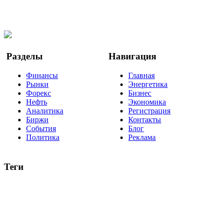
Facebook
Twitter
YouTube
Google Новости
Разделы
Навигация
Финансы
Главная
Рынки
Энергетика
Форекс
Бизнес
Нефть
Экономика
Аналитика
Регистрация
Биржи
Контакты
События
Блог
Политика
Реклама
Теги
акции
биткоин
USD
рубль
крипторубль
кредит
ипотека
нефть
банки
прогнозы
рынки
brent
актив
недвижимость
ммвб
ПИФ
курс
евро
котировки
инвестиции
золото
доллар
биржа
индексы
сделка