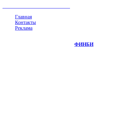
криптовалюта
памп
брокер
все теги
Главная
Контакты
Реклама
©
Copyright 2014-2026 Портал "
ФИНБИ
.РУ"
- новости
финансовых рынков.