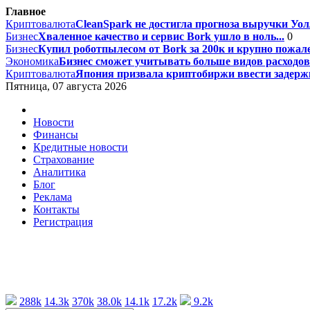
Главное
Криптовалюта
CleanSpark не достигла прогноза выручки Уолл
Бизнес
Хваленное качество и сервис Bork ушло в ноль...
0
Бизнес
Купил роботпылесом от Bork за 200к и крупно пожале
Экономика
Бизнес сможет учитывать больше видов расходов 
Криптовалюта
Япония призвала криптобиржи ввести задержк
Пятница, 07 августа 2026
Новости
Финансы
Кредитные новости
Страхование
Аналитика
Блог
Реклама
Контакты
Регистрация
288k
14.3k
370k
38.0k
14.1k
17.2k
9.2k