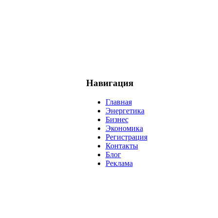
Навигация
Главная
Энергетика
Бизнес
Экономика
Регистрация
Контакты
Блог
Реклама
нефть
банки
прогнозы
рынки
brent
актив
недвижимость