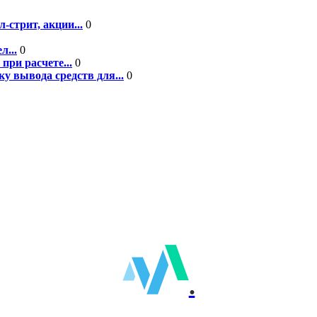
-стрит, акции...
0
л...
0
при расчете...
0
у вывода средств для...
0
.