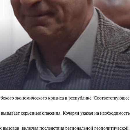
бокого экономического кризиса в республике. Соответствующее 
 вызывает серьёзные опасения. Кочарян указал на необходимост
х вызовов, включая последствия региональной геополитической 