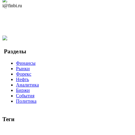
Дзен Канал
i@finbi.ru
@finbi1
Мы в OK
Facebook
Twitter
YouTube
Google Новости
Разделы
Финансы
Рынки
Форекс
Нефть
Аналитика
Биржи
События
Политика
Теги
акции
биткоин
USD
рубль
крипторубль
кредит
ипотека