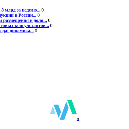
8 млрд за неделю...
0
кции в России...
0
 размещения и доля...
0
говых консультантов...
0
ода: динамика...
0
.