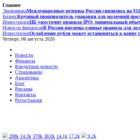
Главное
Экономика
Международные резервы России снизились на $11,
Бизнес
Крупный производитель упаковки для молочной проду
Инвестиции
ЦБ ужесточит правила IPO: минимальный объем
Новости финансов
В России введены единые правила для дол
Инвестиции
Ослабление рубля может остановиться к концу г
Четверг, 06 августа 2026
Новости
Финансы
Кредитные новости
Страхование
Аналитика
Блог
Реклама
Контакты
Регистрация
288k
14.3k
370k
38.0k
14.1k
17.2k
9.2k