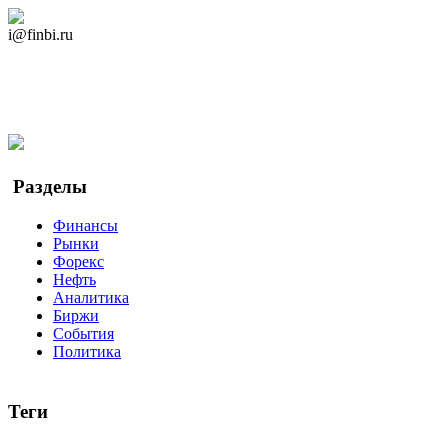
Дзен Канал
i@finbi.ru
@finbi1
Мы в OK
Facebook
Twitter
YouTube
Google Новости
Разделы
Финансы
Рынки
Форекс
Нефть
Аналитика
Биржи
События
Политика
Теги