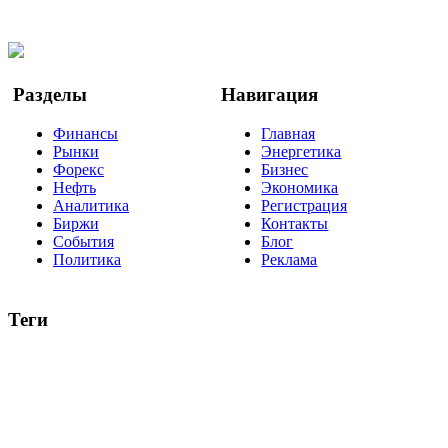
Twitter
YouTube
Google Новости
Разделы
Навигация
Финансы
Главная
Рынки
Энергетика
Форекс
Бизнес
Нефть
Экономика
Аналитика
Регистрация
Биржи
Контакты
События
Блог
Политика
Реклама
Теги
акции
биткоин
USD
рубль
крипторубль
кредит
ипотека
нефть
банки
прогнозы
рынки
brent
актив
недвижимость
ммвб
ПИФ
курс
евро
котировки
инвестиции
золото
доллар
биржа
индексы
сделка
криптовалюта
памп
брокер
все теги