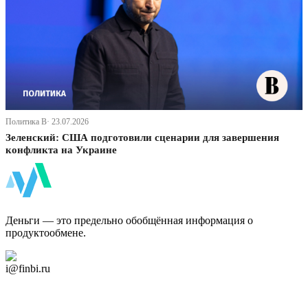
Политика В· 23.07.2026
Зеленский: США подготовили сценарии для завершения
конфликта на Украине
ФинБи
Деньги — это предельно обобщённая информация о
продуктообмене.
Дзен Канал
i@finbi.ru
@finbi1
Мы в OK
Facebook