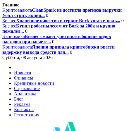
Главное
Криптовалюта
CleanSpark не достигла прогноза выручки
Уолл-стрит, акции...
0
Бизнес
Хваленное качество и сервис Bork ушло в ноль...
0
Бизнес
Купил роботпылесом от Bork за 200к и крупно
пожалел...
0
Экономика
Бизнес сможет учитывать больше видов
расходов при расчете...
0
Криптовалюта
Япония призвала криптобиржи ввести
задержку вывода средств для...
0
Суббота, 08 августа 2026
Новости
Финансы
Кредитные новости
Страхование
Аналитика
Блог
Реклама
Контакты
Регистрация