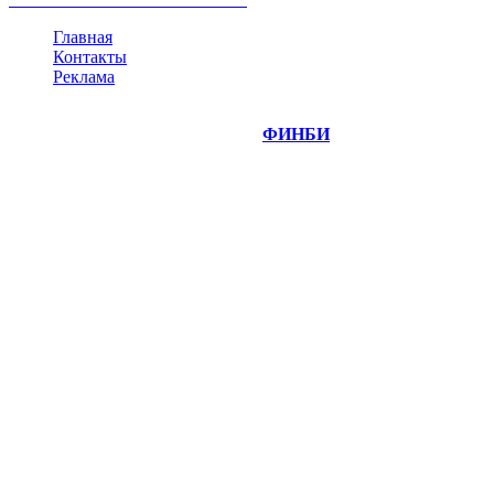
Главная
Контакты
Реклама
©
Copyright 2014-2026 Портал "
ФИНБИ
.РУ"
- новости
финансовых рынков.