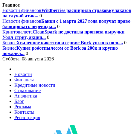
Главное
Новости финансов
Wildberries расширила страховку заказов
на случай атак...
0
Новости финансов
Банки с 1 марта 2027 года получат право
блокировать переводы...
0
Криптовалюта
CleanSpark не достигла прогноза выручки
Уолл-стрит, акции...
0
Бизнес
Хваленное качество и сервис Bork ушло в ноль...
0
Бизнес
Купил роботпылесом от Bork за 200к и крупно
пожалел...
0
Суббота, 08 августа 2026
Новости
Финансы
Кредитные новости
Страхование
Аналитика
Блог
Реклама
Контакты
Регистрация