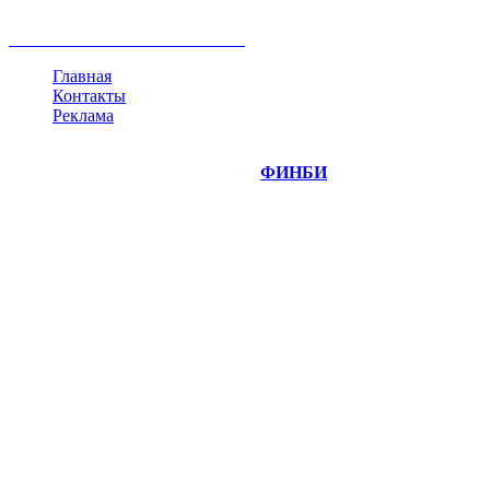
криптовалюта
памп
брокер
все теги
Главная
Контакты
Реклама
©
Copyright 2014-2026 Портал "
ФИНБИ
.РУ"
- новости
финансовых рынков.