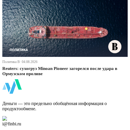
Политика В· 04.08.2026
Reuters: сухогруз Minoan Pioneer загорелся после удара в
Ормузском проливе
ФинБи
Деньги — это предельно обобщённая информация о
продуктообмене.
Дзен Канал
i@finbi.ru
@finbi1