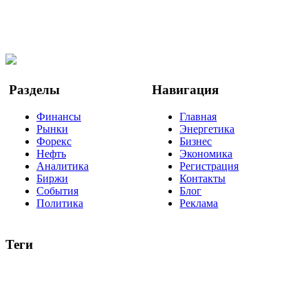
Мы в OK
Facebook
Twitter
YouTube
Google Новости
Разделы
Навигация
Финансы
Главная
Рынки
Энергетика
Форекс
Бизнес
Нефть
Экономика
Аналитика
Регистрация
Биржи
Контакты
События
Блог
Политика
Реклама
Теги
акции
биткоин
USD
рубль
крипторубль
кредит
ипотека
нефть
банки
прогнозы
рынки
brent
актив
недвижимость
ммвб
ПИФ
курс
евро
котировки
инвестиции
золото
доллар
биржа
индексы
сделка