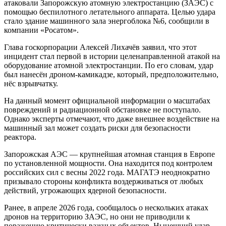
атаковали Запорожскую атомную электростанцию (ЗАЭС) с
помощью беспилотного летательного аппарата. Целью удара
стало здание машинного зала энергоблока №6, сообщили в
компании «Росатом».
Глава госкорпорации Алексей Лихачёв заявил, что этот
инцидент стал первой в истории целенаправленной атакой на
оборудование атомной электростанции. По его словам, удар
был нанесён дроном-камикадзе, который, предположительно,
нёс взрывчатку.
На данный момент официальной информации о масштабах
повреждений и радиационной обстановке не поступало.
Однако эксперты отмечают, что даже внешнее воздействие на
машинный зал может создать риски для безопасности
реактора.
Запорожская АЭС — крупнейшая атомная станция в Европе
по установленной мощности. Она находится под контролем
российских сил с весны 2022 года. МАГАТЭ неоднократно
призывало стороны конфликта воздерживаться от любых
действий, угрожающих ядерной безопасности.
Ранее, в апреле 2026 года, сообщалось о нескольких атаках
дронов на территорию ЗАЭС, но они не приводили к
поражению критически важных объектов. Нынешний удар