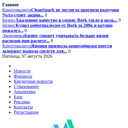
Главное
Криптовалюта
CleanSpark не достигла прогноза выручки
Уолл-стрит, акции...
0
Бизнес
Хваленное качество и сервис Bork ушло в ноль...
0
Бизнес
Купил роботпылесом от Bork за 200к и крупно
пожалел...
0
Экономика
Бизнес сможет учитывать больше видов
расходов при расчете...
0
Криптовалюта
Япония призвала криптобиржи ввести
задержку вывода средств для...
0
Пятница, 07 августа 2026
Новости
Финансы
Кредитные новости
Страхование
Аналитика
Блог
Реклама
Контакты
Регистрация