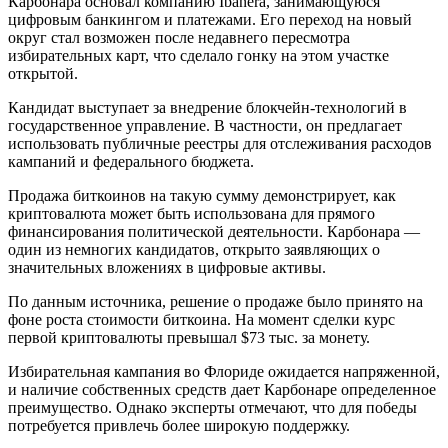
Карбонара основал компанию Ibanera, занимающуюся
цифровым банкингом и платежами. Его переход на новый
округ стал возможен после недавнего пересмотра
избирательных карт, что сделало гонку на этом участке
открытой.
Кандидат выступает за внедрение блокчейн-технологий в
государственное управление. В частности, он предлагает
использовать публичные реестры для отслеживания расходов
кампаний и федерального бюджета.
Продажа биткоинов на такую сумму демонстрирует, как
криптовалюта может быть использована для прямого
финансирования политической деятельности. Карбонара —
один из немногих кандидатов, открыто заявляющих о
значительных вложениях в цифровые активы.
По данным источника, решение о продаже было принято на
фоне роста стоимости биткоина. На момент сделки курс
первой криптовалюты превышал $73 тыс. за монету.
Избирательная кампания во Флориде ожидается напряженной,
и наличие собственных средств дает Карбонаре определенное
преимущество. Однако эксперты отмечают, что для победы
потребуется привлечь более широкую поддержку.