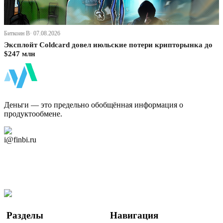
Биткоин В· 07.08.2026
Эксплойт Coldcard довел июльские потери крипторынка до
$247 млн
ФинБи
Деньги — это предельно обобщённая информация о
продуктообмене.
Дзен Канал
i@finbi.ru
@finbi1
Мы в OK
Facebook
Twitter
YouTube
Google Новости
Разделы
Навигация