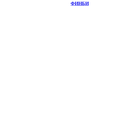
©
Copyright 2014-2026 Портал "
ФИНБИ
.РУ"
- новости
финансовых рынков.