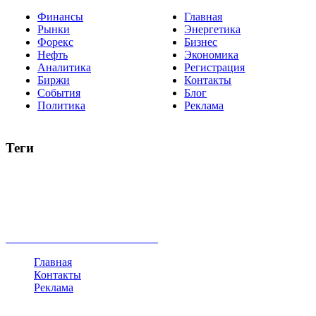
Финансы
Главная
Рынки
Энергетика
Форекс
Бизнес
Нефть
Экономика
Аналитика
Регистрация
Биржи
Контакты
События
Блог
Политика
Реклама
Теги
акции
биткоин
USD
рубль
крипторубль
кредит
ипотека
нефть
банки
прогнозы
рынки
brent
актив
недвижимость
ммвб
ПИФ
курс
евро
котировки
инвестиции
золото
доллар
биржа
индексы
сделка
криптовалюта
памп
брокер
все теги
Главная
Контакты
Реклама