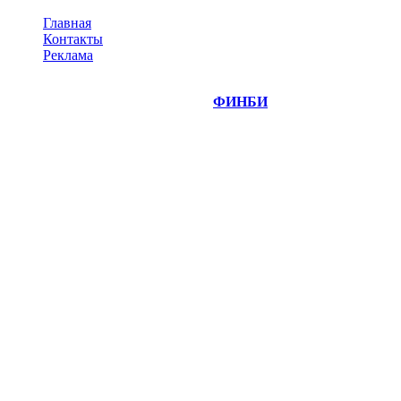
Главная
Контакты
Реклама
©
Copyright 2014-2026 Портал "
ФИНБИ
.РУ"
- новости
финансовых рынков.