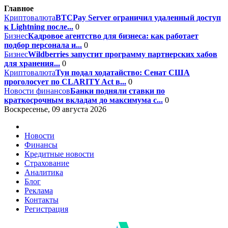
Главное
Криптовалюта
BTCPay Server ограничил удаленный доступ
к Lightning после...
0
Бизнес
Кадровое агентство для бизнеса: как работает
подбор персонала и...
0
Бизнес
Wildberries запустит программу партнерских хабов
для хранения...
0
Криптовалюта
Тун подал ходатайство: Сенат США
проголосует по CLARITY Act в...
0
Новости финансов
Банки подняли ставки по
краткосрочным вкладам до максимума с...
0
Воскресенье, 09 августа 2026
Новости
Финансы
Кредитные новости
Страхование
Аналитика
Блог
Реклама
Контакты
Регистрация