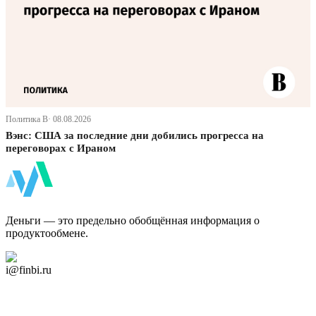
Политика В· 08.08.2026
Вэнс: США за последние дни добились прогресса на
переговорах с Ираном
ФинБи
Деньги — это предельно обобщённая информация о
продуктообмене.
Дзен Канал
i@finbi.ru
@finbi1
Мы в OK
Facebook