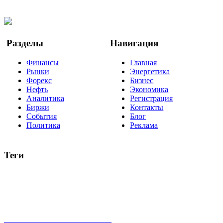
Twitter
YouTube
Google Новости
Разделы
Навигация
Финансы
Главная
Рынки
Энергетика
Форекс
Бизнес
Нефть
Экономика
Аналитика
Регистрация
Биржи
Контакты
События
Блог
Политика
Реклама
Теги
акции
биткоин
USD
рубль
крипторубль
кредит
ипотека
нефть
банки
прогнозы
рынки
brent
актив
недвижимость
ммвб
ПИФ
курс
евро
котировки
инвестиции
золото
доллар
биржа
индексы
сделка
криптовалюта
памп
брокер
все теги