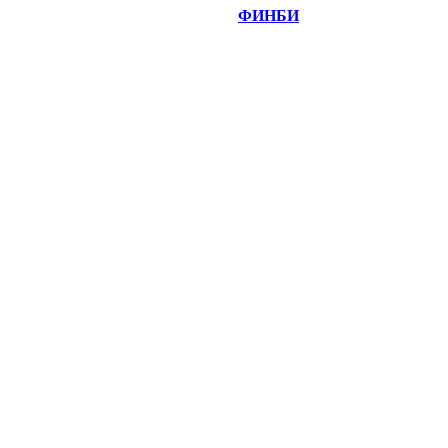
©
Copyright 2014-2026 Портал "
ФИНБИ
.РУ"
- новости
финансовых рынков.