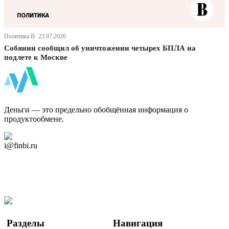
Политика В· 23.07.2026
Собянин сообщил об уничтожении четырех БПЛА на
подлете к Москве
ФинБи
Деньги — это предельно обобщённая информация о
продуктообмене.
Дзен Канал
i@finbi.ru
@finbi1
Мы в OK
Facebook
Twitter
YouTube
Google Новости
Разделы
Навигация