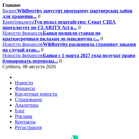
Главное
Бизнес
Wildberries запустит программу партнерских хабов
для хранения...
0
Криптовалюта
Тун подал ходатайство: Сенат США
проголосует по CLARITY Act в...
0
Новости финансов
Банки подняли ставки по
краткосрочным вкладам до максимума с...
0
Новости финансов
Wildberries расширила страховку заказов
на случай атак...
0
Новости финансов
Банки с 1 марта 2027 года получат право
блокировать переводы...
0
Суббота, 08 августа 2026
Новости
Финансы
Кредитные новости
Страхование
Аналитика
Блог
Реклама
Контакты
Регистрация