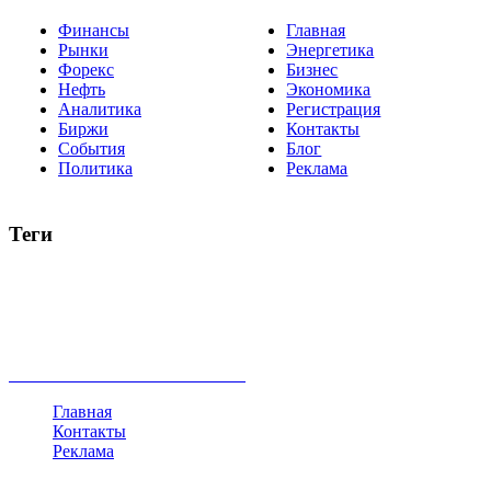
Финансы
Главная
Рынки
Энергетика
Форекс
Бизнес
Нефть
Экономика
Аналитика
Регистрация
Биржи
Контакты
События
Блог
Политика
Реклама
Теги
акции
биткоин
USD
рубль
крипторубль
кредит
ипотека
нефть
банки
прогнозы
рынки
brent
актив
недвижимость
ммвб
ПИФ
курс
евро
котировки
инвестиции
золото
доллар
биржа
индексы
сделка
криптовалюта
памп
брокер
все теги
Главная
Контакты
Реклама