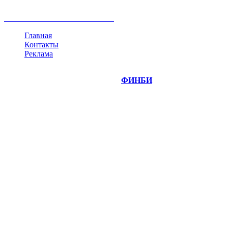
криптовалюта
памп
брокер
все теги
Главная
Контакты
Реклама
©
Copyright 2014-2026 Портал "
ФИНБИ
.РУ"
- новости
финансовых рынков.