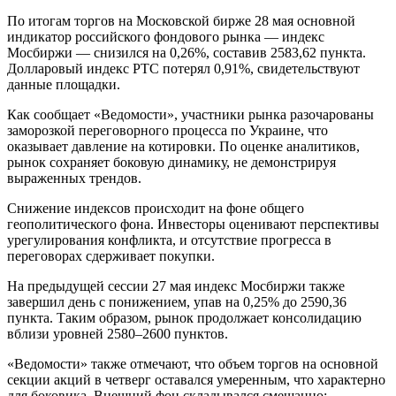
По итогам торгов на Московской бирже 28 мая основной
индикатор российского фондового рынка — индекс
Мосбиржи — снизился на 0,26%, составив 2583,62 пункта.
Долларовый индекс РТС потерял 0,91%, свидетельствуют
данные площадки.
Как сообщает «Ведомости», участники рынка разочарованы
заморозкой переговорного процесса по Украине, что
оказывает давление на котировки. По оценке аналитиков,
рынок сохраняет боковую динамику, не демонстрируя
выраженных трендов.
Снижение индексов происходит на фоне общего
геополитического фона. Инвесторы оценивают перспективы
урегулирования конфликта, и отсутствие прогресса в
переговорах сдерживает покупки.
На предыдущей сессии 27 мая индекс Мосбиржи также
завершил день с понижением, упав на 0,25% до 2590,36
пункта. Таким образом, рынок продолжает консолидацию
вблизи уровней 2580–2600 пунктов.
«Ведомости» также отмечают, что объем торгов на основной
секции акций в четверг оставался умеренным, что характерно
для боковика. Внешний фон складывался смешанно: