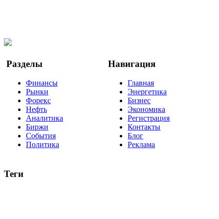
Мы в OK
Facebook
Twitter
YouTube
Google Новости
Разделы
Навигация
Финансы
Главная
Рынки
Энергетика
Форекс
Бизнес
Нефть
Экономика
Аналитика
Регистрация
Биржи
Контакты
События
Блог
Политика
Реклама
Теги
акции
биткоин
USD
рубль
крипторубль
кредит
ипотека
нефть
банки
прогнозы
рынки
brent
актив
недвижимость
ммвб
ПИФ
курс
евро
котировки
инвестиции
золото
доллар
биржа
индексы
сделка