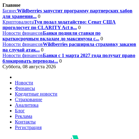
Главное
Бизнес
Wildberries запустит программу партнерских хабов
для хранения...
0
Криптовалюта
Тун подал ходатайство: Сенат США
проголосует по CLARITY Act в...
0
Новости финансов
Банки подняли ставки по
краткосрочным вкладам до максимума с...
0
Новости финансов
Wildberries расширила страховку заказов
на случай атак...
0
Новости финансов
Банки с 1 марта 2027 года получат право
блокировать переводы...
0
Суббота, 08 августа 2026
Новости
Финансы
Кредитные новости
Страхование
Аналитика
Блог
Реклама
Контакты
Регистрация