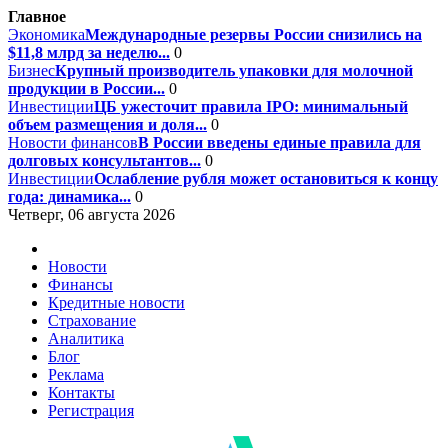
Главное
Экономика
Международные резервы России снизились на
$11,8 млрд за неделю...
0
Бизнес
Крупный производитель упаковки для молочной
продукции в России...
0
Инвестиции
ЦБ ужесточит правила IPO: минимальный
объем размещения и доля...
0
Новости финансов
В России введены единые правила для
долговых консультантов...
0
Инвестиции
Ослабление рубля может остановиться к концу
года: динамика...
0
Четверг, 06 августа 2026
Новости
Финансы
Кредитные новости
Страхование
Аналитика
Блог
Реклама
Контакты
Регистрация