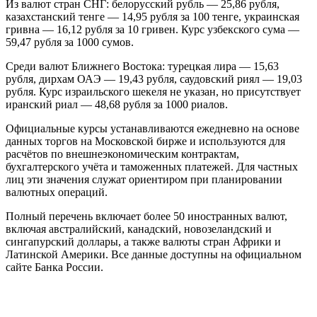
Из валют стран СНГ: белорусский рубль — 25,86 рубля,
казахстанский тенге — 14,95 рубля за 100 тенге, украинская
гривна — 16,12 рубля за 10 гривен. Курс узбекского сума —
59,47 рубля за 1000 сумов.
Среди валют Ближнего Востока: турецкая лира — 15,63
рубля, дирхам ОАЭ — 19,43 рубля, саудовский риял — 19,03
рубля. Курс израильского шекеля не указан, но присутствует
иранский риал — 48,68 рубля за 1000 риалов.
Официальные курсы устанавливаются ежедневно на основе
данных торгов на Московской бирже и используются для
расчётов по внешнеэкономическим контрактам,
бухгалтерского учёта и таможенных платежей. Для частных
лиц эти значения служат ориентиром при планировании
валютных операций.
Полный перечень включает более 50 иностранных валют,
включая австралийский, канадский, новозеландский и
сингапурский доллары, а также валюты стран Африки и
Латинской Америки. Все данные доступны на официальном
сайте Банка России.