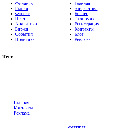
Финансы
Главная
Рынки
Энергетика
Форекс
Бизнес
Нефть
Экономика
Аналитика
Регистрация
Биржи
Контакты
События
Блог
Политика
Реклама
Теги
акции
биткоин
USD
рубль
крипторубль
кредит
ипотека
нефть
банки
прогнозы
рынки
brent
актив
недвижимость
ммвб
ПИФ
курс
евро
котировки
инвестиции
золото
доллар
биржа
индексы
сделка
криптовалюта
памп
брокер
все теги
Главная
Контакты
Реклама
©
Copyright 2014-2026 Портал "
ФИНБИ
.РУ"
- новости