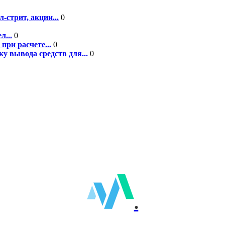
-стрит, акции...
0
л...
0
при расчете...
0
у вывода средств для...
0
.