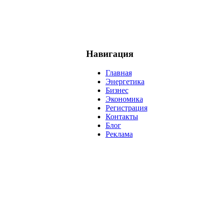
Навигация
Главная
Энергетика
Бизнес
Экономика
Регистрация
Контакты
Блог
Реклама
нефть
банки
прогнозы
рынки
brent
актив
недвижимость
р