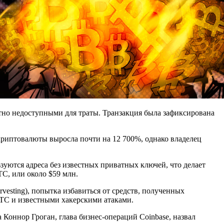
атно недоступными для траты. Транзакция была зафиксирована
 криптовалюты выросла почти на 12 700%, однако владелец
ьзуются адреса без известных приватных ключей, что делает
C, или около $59 млн.
vesting), попытка избавиться от средств, полученных
TC и известными хакерскими атаками.
Коннор Гроган, глава бизнес-операций Coinbase, назвал