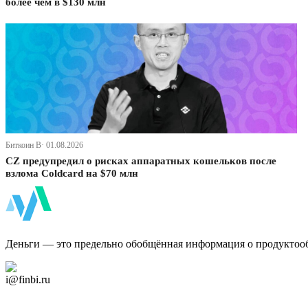
более чем в $130 млн
Биткоин В· 01.08.2026
CZ предупредил о рисках аппаратных кошельков после
взлома Coldcard на $70 млн
ФинБи
Деньги — это предельно обобщённая информация о продуктоо
Дзен Канал
i@finbi.ru
@finbi1
Мы в OK