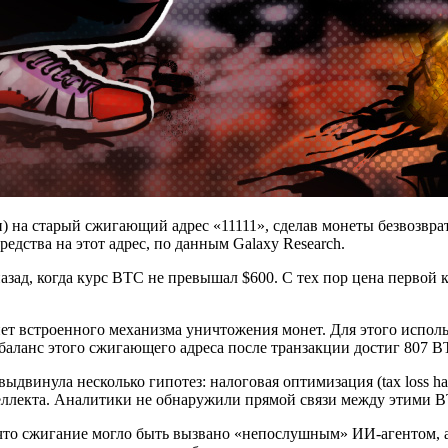
н) на старый сжигающий адрес «11111», сделав монеты безвозвр
редства на этот адрес, по данным Galaxy Research.
назад, когда курс BTC не превышал $600. С тех пор цена первой
 нет встроенного механизма уничтожения монет. Для этого испол
ланс этого сжигающего адреса после транзакции достиг 807 BT
винула несколько гипотез: налоговая оптимизация (tax loss har
еллекта. Аналитики не обнаружили прямой связи между этими B
что сжигание могло быть вызвано «непослушным» ИИ-агентом, а 