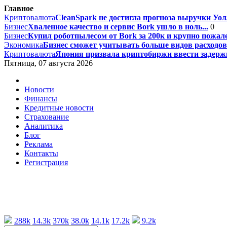
Главное
Криптовалюта
CleanSpark не достигла прогноза выручки Уолл
Бизнес
Хваленное качество и сервис Bork ушло в ноль...
0
Бизнес
Купил роботпылесом от Bork за 200к и крупно пожале
Экономика
Бизнес сможет учитывать больше видов расходов 
Криптовалюта
Япония призвала криптобиржи ввести задержк
Пятница, 07 августа 2026
Новости
Финансы
Кредитные новости
Страхование
Аналитика
Блог
Реклама
Контакты
Регистрация
288k
14.3k
370k
38.0k
14.1k
17.2k
9.2k