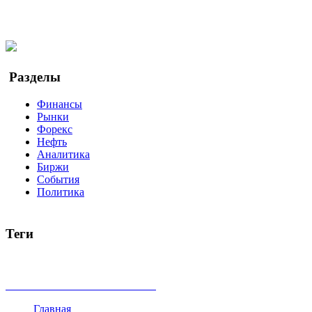
Facebook
Twitter
YouTube
Google Новости
Разделы
Финансы
Рынки
Форекс
Нефть
Аналитика
Биржи
События
Политика
Теги
акции
биткоин
USD
рубль
крипторубль
кредит
ипотека
доллар
биржа
индексы
сделка
криптовалюта
памп
броке
все теги
Главная