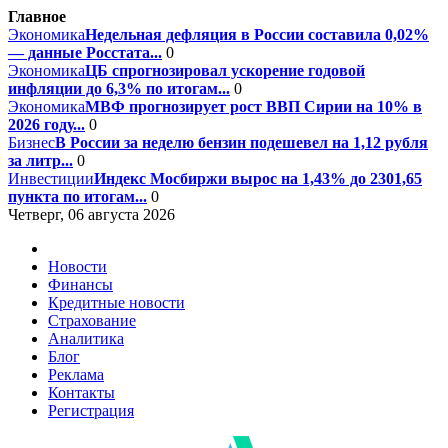
Главное
Экономика
Недельная дефляция в России составила 0,02%
— данные Росстата...
0
Экономика
ЦБ спрогнозировал ускорение годовой
инфляции до 6,3% по итогам...
0
Экономика
МВФ прогнозирует рост ВВП Сирии на 10% в
2026 году...
0
Бизнес
В России за неделю бензин подешевел на 1,12 рубля
за литр...
0
Инвестиции
Индекс Мосбиржи вырос на 1,43% до 2301,65
пункта по итогам...
0
Четверг, 06 августа 2026
Новости
Финансы
Кредитные новости
Страхование
Аналитика
Блог
Реклама
Контакты
Регистрация