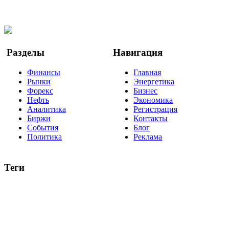
Facebook
Twitter
YouTube
Google Новости
Разделы
Навигация
Финансы
Главная
Рынки
Энергетика
Форекс
Бизнес
Нефть
Экономика
Аналитика
Регистрация
Биржи
Контакты
События
Блог
Политика
Реклама
Теги
акции
биткоин
USD
рубль
крипторубль
кредит
ипотека
нефть
банки
прогнозы
рынки
brent
актив
недвижимость
ммвб
ПИФ
курс
евро
котировки
инвестиции
золото
доллар
биржа
индексы
сделка
криптовалюта
памп
брокер