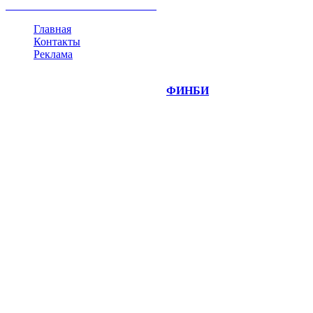
все теги
Главная
Контакты
Реклама
©
Copyright 2014-2026 Портал "
ФИНБИ
.РУ"
- новости
финансовых рынков.