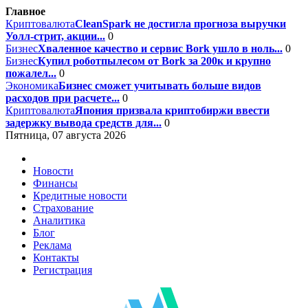
Главное
Криптовалюта
CleanSpark не достигла прогноза выручки
Уолл-стрит, акции...
0
Бизнес
Хваленное качество и сервис Bork ушло в ноль...
0
Бизнес
Купил роботпылесом от Bork за 200к и крупно
пожалел...
0
Экономика
Бизнес сможет учитывать больше видов
расходов при расчете...
0
Криптовалюта
Япония призвала криптобиржи ввести
задержку вывода средств для...
0
Пятница, 07 августа 2026
Новости
Финансы
Кредитные новости
Страхование
Аналитика
Блог
Реклама
Контакты
Регистрация