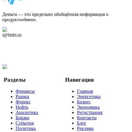
ФинБи
Деньги — это предельно обобщённая информация о
продуктообмене.
Дзен Канал
i@finbi.ru
@finbi1
Мы в OK
Facebook
Twitter
YouTube
Google Новости
Разделы
Навигация
Финансы
Главная
Рынки
Энергетика
Форекс
Бизнес
Нефть
Экономика
Аналитика
Регистрация
Биржи
Контакты
События
Блог
Политика
Реклама