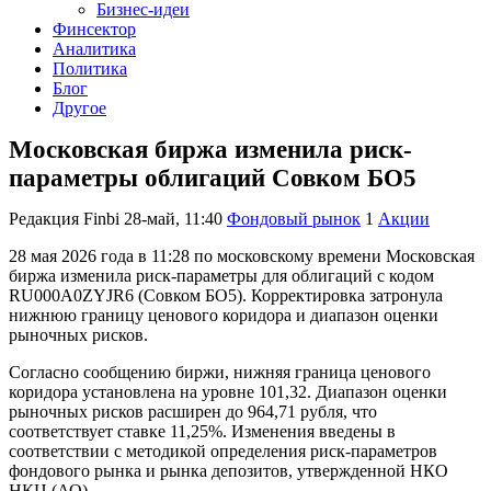
Бизнес-идеи
Финсектор
Аналитика
Политика
Блог
Другое
Московская биржа изменила риск-
параметры облигаций Совком БО5
Редакция Finbi
28-май, 11:40
Фондовый рынок
1
Акции
28 мая 2026 года в 11:28 по московскому времени Московская
биржа изменила риск-параметры для облигаций с кодом
RU000A0ZYJR6 (Совком БО5). Корректировка затронула
нижнюю границу ценового коридора и диапазон оценки
рыночных рисков.
Согласно сообщению биржи, нижняя граница ценового
коридора установлена на уровне 101,32. Диапазон оценки
рыночных рисков расширен до 964,71 рубля, что
соответствует ставке 11,25%. Изменения введены в
соответствии с методикой определения риск-параметров
фондового рынка и рынка депозитов, утвержденной НКО
НКЦ (АО).