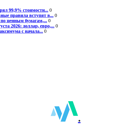
рял 99,9% стоимости...
0
ные правила вступят в...
0
по ценным бумагам,...
0
а 2026: доллар, евро,...
0
ксимума с начала...
0
.