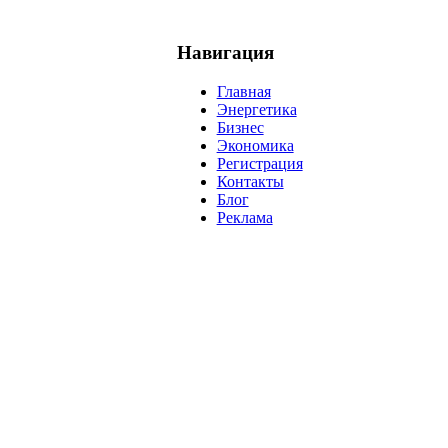
Навигация
Главная
Энергетика
Бизнес
Экономика
Регистрация
Контакты
Блог
Реклама
нефть
банки
прогнозы
рынки
brent
актив
недвижимость
р