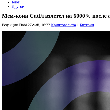
Блог
Другое
Мем-коин CatFi взлетел на 6000% после 
Редакция Finbi
27-май, 16:22
Криптовалюта
1
Биткоин