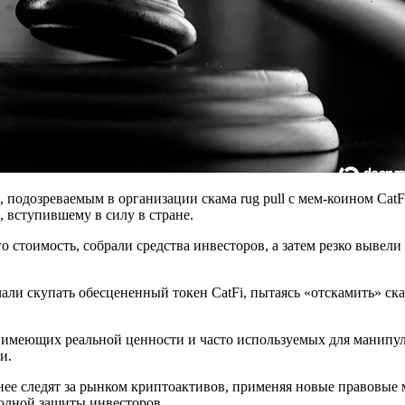
дозреваемым в организации скама rug pull с мем-коином CatFi 
 вступившему в силу в стране.
го стоимость, собрали средства инвесторов, а затем резко вывел
чали скупать обесцененный токен CatFi, пытаясь «отскамить» ск
имеющих реальной ценности и часто используемых для манипуля
и.
нее следят за рынком криптоактивов, применяя новые правовые
олной защиты инвесторов.