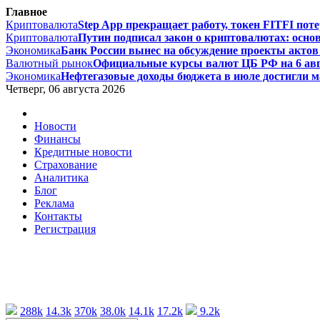
Главное
Криптовалюта
Step App прекращает работу, токен FITFI поте
Криптовалюта
Путин подписал закон о криптовалютах: основ
Экономика
Банк России вынес на обсуждение проекты актов 
Валютный рынок
Официальные курсы валют ЦБ РФ на 6 август
Экономика
Нефтегазовые доходы бюджета в июле достигли ма
Четверг, 06 августа 2026
Новости
Финансы
Кредитные новости
Страхование
Аналитика
Блог
Реклама
Контакты
Регистрация
288k
14.3k
370k
38.0k
14.1k
17.2k
9.2k