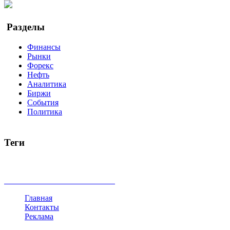
Google Новости
Разделы
Финансы
Рынки
Форекс
Нефть
Аналитика
Биржи
События
Политика
Теги
акции
биткоин
USD
рубль
крипторубль
кредит
ипотека
доллар
биржа
индексы
сделка
криптовалюта
памп
броке
все теги
Главная
Контакты
Реклама