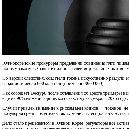
Южнокорейские прокуроры предъявили обвинения пяти лицам, по
новому закону «О защите пользователей виртуальных активов»,
По версии следствия, создатели токена искусственно раздули е
сложности около 900 млн вон (примерно $600 000).
Как сообщает Decrypt, после объявления об аресте трейдеры на
ещё на 96% ниже исторического максимума февраля 2025 года.
Случай привлёк внимание к рискам мем-коинов — токенов, не 
популярна среди создателей таких монет из-за простоты эмисси
Дело стало прецедентом в Южной Корее: регуляторы всё актив
снизить количество мошеннических схем, но не гарантируют п