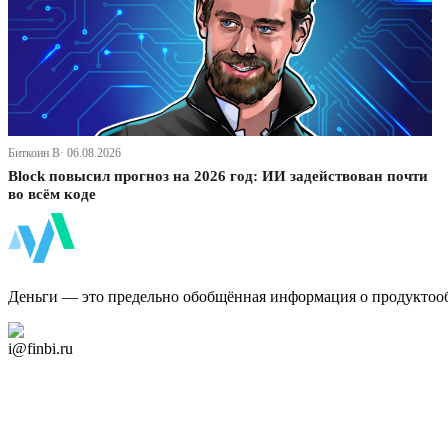
Биткоин В· 06.08.2026
Block повысил прогноз на 2026 год: ИИ задействован почти
во всём коде
ФинБи
Деньги — это предельно обобщённая информация о продуктоо
Дзен Канал
i@finbi.ru
@finbi1
Мы в OK
Facebook
Twitter
YouTube