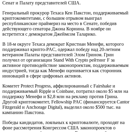
Сенат и Палату представителей США.
Генеральный прокурор Техаса Кен Пакстон, поддерживаемый
криптокомитетами, с большим отрывом выиграл
республиканские праймериз на место в Сенате, победив
действующего сенатора Джона Корнина. В ноябре он
встретится с демократом Джеймсом Таларико.
В 18-м округе Техаса демократ Кристиан Менефи, которого
поддерживал крипто-PAC, одержал победу над 20-летним
ветераном Палаты представителей Элом Грином. Грин
получил от организации Stand With Crypto рейтинг F за
активное противодействие законопроектам, поддерживаемым
индустрией, тогда как Менефи оценивается как сторонник
инноваций в сфере цифровых активов.
Комитет Protect Progress, аффилированный с Fairshake и
поддерживаемый Ripple и Coinbase, потратил около $5 млн на
поддержку Менефи и $2,8 млн на рекламу против Грина.
Другой криптокомитет, Fellowship PAC (финансируется Cantor
Fitzgerald и Anchorage Digital), выделил около $500 тыс. на
кампанию Пакстона.
Победы кандидатов, лояльных к криптовалюте, проходят на
фоне рассмотрения Конгрессом США законопроектов о