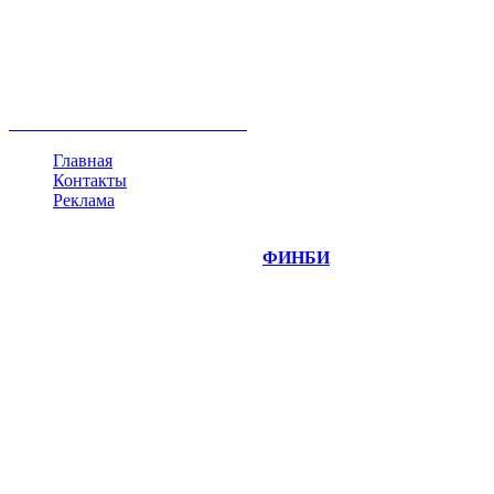
акции
биткоин
USD
рубль
крипторубль
кредит
ипотека
нефть
банки
прогнозы
рынки
brent
актив
недвижимость
ммвб
ПИФ
курс
евро
котировки
инвестиции
золото
доллар
биржа
индексы
сделка
криптовалюта
памп
брокер
все теги
Главная
Контакты
Реклама
©
Copyright 2014-2026 Портал "
ФИНБИ
.РУ"
- новости
финансовых рынков.