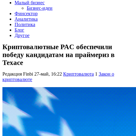
Малый бизнес
Бизнес-идеи
Финсектор
Аналитика
Политика
Блог
Другое
Криптовалютные PAC обеспечили
победу кандидатам на праймериз в
Техасе
Редакция Finbi
27-май, 16:22
Криптовалюта
1
Закон о
криптовалюте