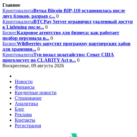
Главное
Криптовалюта
Ветка Bitcoin BIP-110 остановилась после
двух блоков, разрыв с...
0
Криптовалюта
BTCPay Server ограничил удаленный доступ
к Lightning после...
0
Бизнес
Кадровое агентство для бизнеса: как работает
подбор персонала и...
0
Бизнес
Wildberries запустит программу партнерских хабов
для хранения...
0
Криптовалюта
Тун подал ходатайство: Сенат США
проголосует по CLARITY Act в...
0
Воскресенье, 09 августа 2026
Новости
Финансы
Кредитные новости
Страхование
Аналитика
Блог
Реклама
Контакты
Регистрация