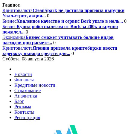
Главное
Криптовалюта
CleanSpark не достигла прогноза выручки
Уолл-стрит, акции...
0
Бизнес
Хваленное качество и сервис Bork ушло в ноль...
0
Бизнес
Купил роботпылесом от Bork за 200к и крупно
пожалел...
0
Экономика
Бизнес сможет учитывать больше видов
расходов при расчете...
0
Криптовалюта
Япония призвала криптобиржи ввести
задержку вывода средств для...
0
Суббота, 08 августа 2026
Новости
Финансы
Кредитные новости
Страхование
Аналитика
Блог
Реклама
Контакты
Регистрация