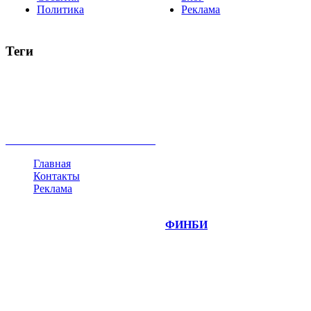
Политика
Реклама
Теги
акции
биткоин
USD
рубль
крипторубль
кредит
ипотека
нефть
банки
прогнозы
рынки
brent
актив
недвижимость
ммвб
ПИФ
курс
евро
котировки
инвестиции
золото
доллар
биржа
индексы
сделка
криптовалюта
памп
брокер
все теги
Главная
Контакты
Реклама
©
Copyright 2014-2026 Портал "
ФИНБИ
.РУ"
- новости
финансовых рынков.