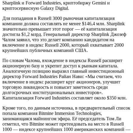
Sharplink и Forward Industries, криптобиржу Gemini и
криптосервисную Galaxy Digital.
Для попадания в Russell 3000 рыночная капитализация
компании должна составлять не менее $146,4 млн. Sharplink
значительно превышает этот порог — её капитализация
достигла $1,2 млрд. Генеральный директор Sharplink Джозеф
Чалом заявил, что это делает компанию кандидатом на
включение в индекс Russell 2000, который охватывает 2000
крупнейших публичных компаний США.
По словам Чалома, вхождение в индексы Russell расширит
акционерную базу и укрепит доступ к рынкам капитала.
Аналогичную позицию выразил главный инвестиционный
директор Forward Industries Райан Нави: «Мы считаем, что
включение в индекс расширит круг акционеров, улучшит
торговую ликвидность и повысит заметность среди
долгосрочных институциональных инвесторов».
Капитализация Forward Industries составляет около $350 млн.
Кроме того, по данным источника, в предварительный список
попала компания Bitmine Immersion Technologies,
занимающаяся майнингом эфира. Её председатель Том Ли
отметил, что Bitmine может претендовать на место в Russell
1000 — индексе крупнейших 1000 американских компаний —