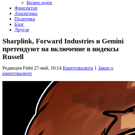
Бизнес-идеи
Финсектор
Аналитика
Политика
Блог
Другое
Sharplink, Forward Industries и Gemini
претендуют на включение в индексы
Russell
Редакция Finbi
27-май, 10:14
Криптовалюта
1
Закон о
криптовалюте