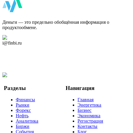
ФинБи
Деньги — это предельно обобщённая информация о
продуктообмене.
Дзен Канал
i@finbi.ru
@finbi1
Мы в OK
Facebook
Twitter
YouTube
Google Новости
Разделы
Навигация
Финансы
Главная
Рынки
Энергетика
Форекс
Бизнес
Нефть
Экономика
Аналитика
Регистрация
Биржи
Контакты
События
Блог