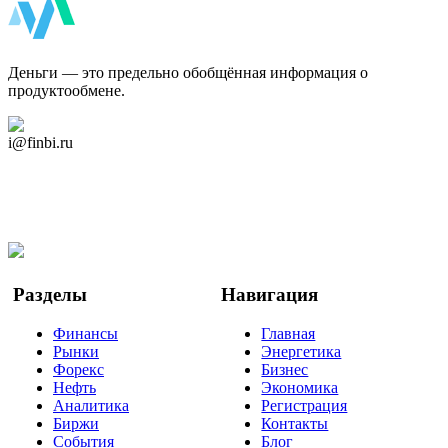
ФинБи
Деньги — это предельно обобщённая информация о
продуктообмене.
Дзен Канал
i@finbi.ru
@finbi1
Мы в OK
Facebook
Twitter
YouTube
Google Новости
Разделы
Навигация
Финансы
Главная
Рынки
Энергетика
Форекс
Бизнес
Нефть
Экономика
Аналитика
Регистрация
Биржи
Контакты
События
Блог