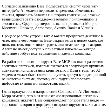
Согласно заявлению Base, пользователи смогут через чат-
интерфейс AI-модели переводить средства, обменивать
токены, проверять балансы и историю транзакций, а также
взаимодействовать с поддерживаемыми приложениями в
экосистеме. Среди партнеров названы протоколы Morpho,
Moonwell, Uniswap, Aerodrome, Avantis, Bankr и Virtuals.
Процесс работы устроен так: AI-агент предлагает действие в
чате, после чего кошелек Base открывается в новом окне, где
пользователь может подтвердить или отменить транзакцию.
Агент не имеет доступа к приватным ключам — каждое
действие требует подтверждения владельца кошелька.
Разработчики позиционируют Base MCP как шаг к развитию
агентных платежей, которые считаются следующим крупным
сценарием использования криптовалют. Идея в том, что AI-
моделям может быть сложно получить доступ к традиционной
банковской системе, поэтому они будут использовать
цифровые активы для микротранзакций.
Глава продуктового направления Coinbase по AI Линкольн
Мерр отметил, что в отличие от изолированных агентных
кошельков, аккаунт Base сопровождает пользователя везде —
торговля, история и портфель синхронизируются как в агенте,