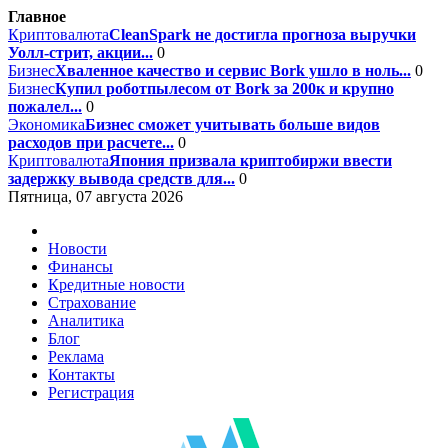
Главное
Криптовалюта
CleanSpark не достигла прогноза выручки
Уолл-стрит, акции...
0
Бизнес
Хваленное качество и сервис Bork ушло в ноль...
0
Бизнес
Купил роботпылесом от Bork за 200к и крупно
пожалел...
0
Экономика
Бизнес сможет учитывать больше видов
расходов при расчете...
0
Криптовалюта
Япония призвала криптобиржи ввести
задержку вывода средств для...
0
Пятница, 07 августа 2026
Новости
Финансы
Кредитные новости
Страхование
Аналитика
Блог
Реклама
Контакты
Регистрация