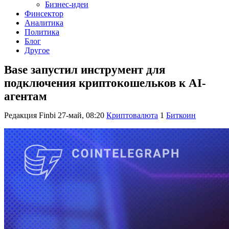
Бизнес-идеи
Финсектор
Аналитика
Политика
Блог
Другое
Base запустил инструмент для
подключения криптокошельков к AI-
агентам
Редакция Finbi
27-май, 08:20
Криптовалюта
1
Биткоин