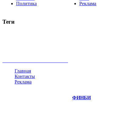
Политика
Реклама
Теги
акции
биткоин
USD
рубль
крипторубль
кредит
ипотека
нефть
банки
прогнозы
рынки
brent
актив
недвижимость
ммвб
ПИФ
курс
евро
котировки
инвестиции
золото
доллар
биржа
индексы
сделка
криптовалюта
памп
брокер
все теги
Главная
Контакты
Реклама
©
Copyright 2014-2026 Портал "
ФИНБИ
.РУ"
- новости
финансовых рынков.