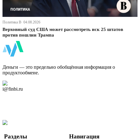
Политика В· 04.08.2026
Верховный суд США может рассмотреть иск 25 штатов
против пошлин Трампа
ФинБи
Деньги — это предельно обобщённая информация о
продуктообмене.
Дзен Канал
i@finbi.ru
@finbi1
Мы в OK
Facebook
Twitter
YouTube
Google Новости
Разделы
Навигация