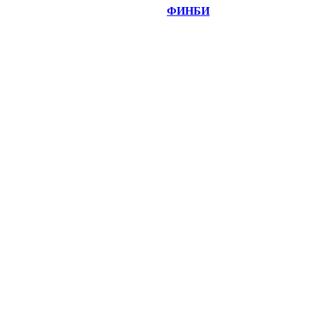
©
Copyright 2014-2026 Портал "
ФИНБИ
.РУ"
- новости
финансовых рынков.