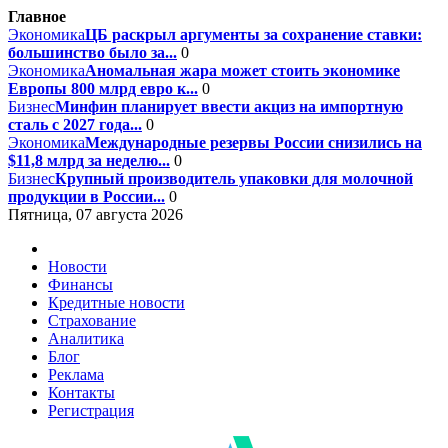
Главное
Экономика
ЦБ раскрыл аргументы за сохранение ставки:
большинство было за...
0
Экономика
Аномальная жара может стоить экономике
Европы 800 млрд евро к...
0
Бизнес
Минфин планирует ввести акциз на импортную
сталь с 2027 года...
0
Экономика
Международные резервы России снизились на
$11,8 млрд за неделю...
0
Бизнес
Крупный производитель упаковки для молочной
продукции в России...
0
Пятница, 07 августа 2026
Новости
Финансы
Кредитные новости
Страхование
Аналитика
Блог
Реклама
Контакты
Регистрация