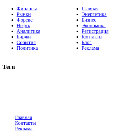
Финансы
Главная
Рынки
Энергетика
Форекс
Бизнес
Нефть
Экономика
Аналитика
Регистрация
Биржи
Контакты
События
Блог
Политика
Реклама
Теги
акции
биткоин
USD
рубль
крипторубль
кредит
ипотека
нефть
банки
прогнозы
рынки
brent
актив
недвижимость
ммвб
ПИФ
курс
евро
котировки
инвестиции
золото
доллар
биржа
индексы
сделка
криптовалюта
памп
брокер
все теги
Главная
Контакты
Реклама