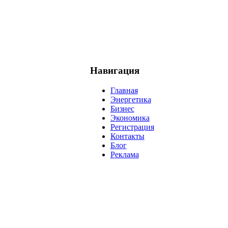
Навигация
Главная
Энергетика
Бизнес
Экономика
Регистрация
Контакты
Блог
Реклама
нефть
банки
прогнозы
рынки
brent
актив
недвижимость
р