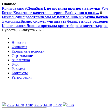
Главное
Криптовалюта
CleanSpark не достигла прогноза выручки Уолл
Бизнес
Хваленное качество и сервис Bork ушло в ноль...
0
Бизнес
Купил роботпылесом от Bork за 200к и крупно пожале
Экономика
Бизнес сможет учитывать больше видов расходов 
Криптовалюта
Япония призвала криптобиржи ввести задержк
Суббота, 08 августа 2026
Новости
Финансы
Кредитные новости
Страхование
Аналитика
Блог
Реклама
Контакты
Регистрация
288k
14.3k
370k
38.0k
14.1k
17.2k
9.2k