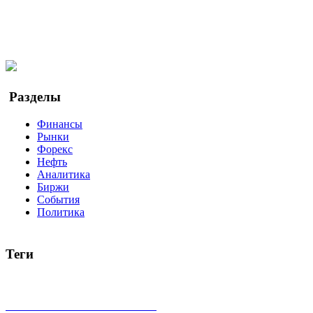
@finbi1
Мы в OK
Facebook
Twitter
YouTube
Google Новости
Разделы
Финансы
Рынки
Форекс
Нефть
Аналитика
Биржи
События
Политика
Теги
акции
биткоин
USD
рубль
крипторубль
кредит
ипотека
доллар
биржа
индексы
сделка
криптовалюта
памп
броке
все теги