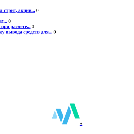
-стрит, акции...
0
л...
0
при расчете...
0
у вывода средств для...
0
.