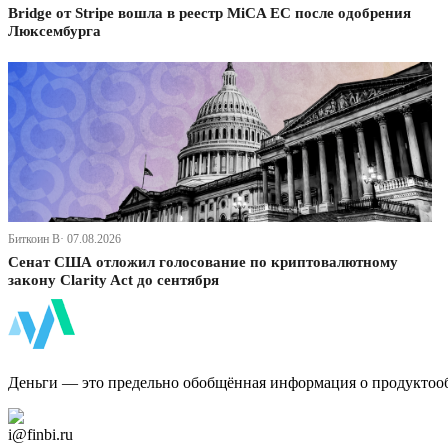
Bridge от Stripe вошла в реестр MiCA ЕС после одобрения
Люксембурга
Биткоин В· 07.08.2026
Сенат США отложил голосование по криптовалютному
закону Clarity Act до сентября
ФинБи
Деньги — это предельно обобщённая информация о продуктоо
Дзен Канал
i@finbi.ru