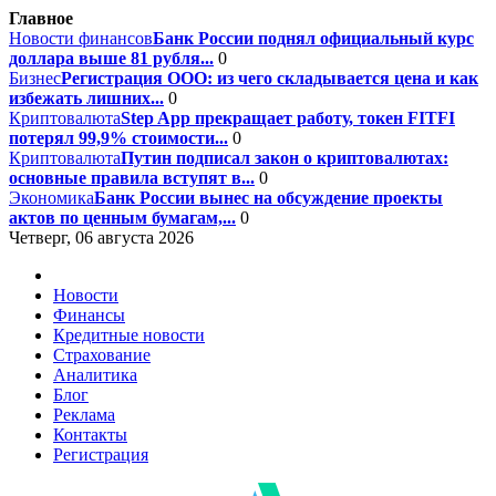
Главное
Новости финансов
Банк России поднял официальный курс
доллара выше 81 рубля...
0
Бизнес
Регистрация ООО: из чего складывается цена и как
избежать лишних...
0
Криптовалюта
Step App прекращает работу, токен FITFI
потерял 99,9% стоимости...
0
Криптовалюта
Путин подписал закон о криптовалютах:
основные правила вступят в...
0
Экономика
Банк России вынес на обсуждение проекты
актов по ценным бумагам,...
0
Четверг, 06 августа 2026
Новости
Финансы
Кредитные новости
Страхование
Аналитика
Блог
Реклама
Контакты
Регистрация