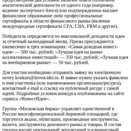
аналитической деятельности от одного года (например,
ведение экспертного блога) или подтвержденное высшее
финансовое образование либо профессиональные
сертификаты в области финансового рынка (включая
международные сертификаты CFA, CIIA, FRM и другие).
Победитель определяется по максимальной доходности идеи
за отчетный календарный месяц. Призы присуждаются
ежемесячно в трех номинациях: «Самая доходная инвест-
идея» — 500 тыс. рублей; «Лучшая идея на рынке
коллективных инвестиций» — 350 тыс. рублей; «Лучшая идея
на внебиржевом рынке» — 50 тыс. рублей.
Для участия необходимо отправить заявку на электронную
почту konkurs@invest-idei.ru. В заявке нужно указать фамилию
и имя участника (или наименование организации/ресурса),
контактный e-mail и ссылку на публичный ресурс с самой
идеей. Подробные условия конкурса опубликованы на сайте
сервиса «ИнвестИдеи».
Группа «Московская биржа» управляет единственной в
России многофункциональной биржевой площадкой, где
торгуются акции, облигации, производные инструменты,
валюта, инструменты денежного рынка и товары. В состав
группы входят центральный депозитарий и клиринговый