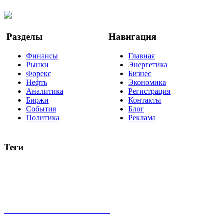
YouTube
Google Новости
Разделы
Навигация
Финансы
Главная
Рынки
Энергетика
Форекс
Бизнес
Нефть
Экономика
Аналитика
Регистрация
Биржи
Контакты
События
Блог
Политика
Реклама
Теги
акции
биткоин
USD
рубль
крипторубль
кредит
ипотека
нефть
банки
прогнозы
рынки
brent
актив
недвижимость
ммвб
ПИФ
курс
евро
котировки
инвестиции
золото
доллар
биржа
индексы
сделка
криптовалюта
памп
брокер
все теги