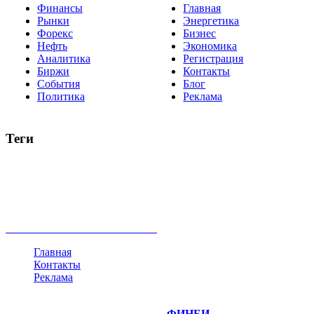
Финансы
Главная
Рынки
Энергетика
Форекс
Бизнес
Нефть
Экономика
Аналитика
Регистрация
Биржи
Контакты
События
Блог
Политика
Реклама
Теги
акции
биткоин
USD
рубль
крипторубль
кредит
ипотека
нефть
банки
прогнозы
рынки
brent
актив
недвижимость
ммвб
ПИФ
курс
евро
котировки
инвестиции
золото
доллар
биржа
индексы
сделка
криптовалюта
памп
брокер
все теги
Главная
Контакты
Реклама
©
Copyright 2014-2026 Портал "
ФИНБИ
.РУ"
- новости