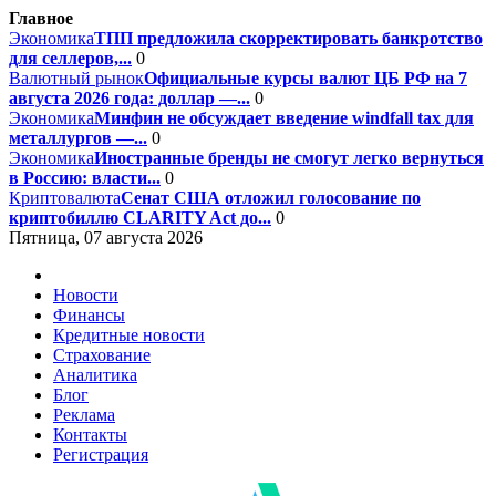
Главное
Экономика
ТПП предложила скорректировать банкротство
для селлеров,...
0
Валютный рынок
Официальные курсы валют ЦБ РФ на 7
августа 2026 года: доллар —...
0
Экономика
Минфин не обсуждает введение windfall tax для
металлургов —...
0
Экономика
Иностранные бренды не смогут легко вернуться
в Россию: власти...
0
Криптовалюта
Сенат США отложил голосование по
криптобиллю CLARITY Act до...
0
Пятница, 07 августа 2026
Новости
Финансы
Кредитные новости
Страхование
Аналитика
Блог
Реклама
Контакты
Регистрация