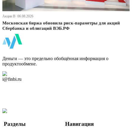
Акции В· 06.08.2026
Московская биржа обновила риск-параметры для акций
Сбербанка и облигаций ВЭБ.РФ
ФинБи
Деньги — это предельно обобщённая информация о
продуктообмене.
Дзен Канал
i@finbi.ru
@finbi1
Мы в OK
Facebook
Twitter
YouTube
Google Новости
Разделы
Навигация