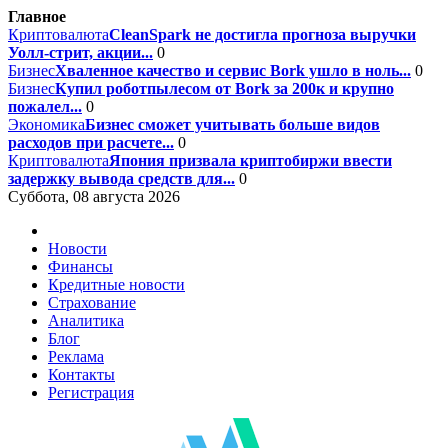
Главное
Криптовалюта
CleanSpark не достигла прогноза выручки
Уолл-стрит, акции...
0
Бизнес
Хваленное качество и сервис Bork ушло в ноль...
0
Бизнес
Купил роботпылесом от Bork за 200к и крупно
пожалел...
0
Экономика
Бизнес сможет учитывать больше видов
расходов при расчете...
0
Криптовалюта
Япония призвала криптобиржи ввести
задержку вывода средств для...
0
Суббота, 08 августа 2026
Новости
Финансы
Кредитные новости
Страхование
Аналитика
Блог
Реклама
Контакты
Регистрация