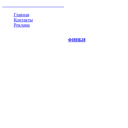
все теги
Главная
Контакты
Реклама
©
Copyright 2014-2026 Портал "
ФИНБИ
.РУ"
- новости
финансовых рынков.