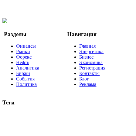
Facebook
Twitter
YouTube
Google Новости
Разделы
Навигация
Финансы
Главная
Рынки
Энергетика
Форекс
Бизнес
Нефть
Экономика
Аналитика
Регистрация
Биржи
Контакты
События
Блог
Политика
Реклама
Теги
акции
биткоин
USD
рубль
крипторубль
кредит
ипотека
нефть
банки
прогнозы
рынки
brent
актив
недвижимость
ммвб
ПИФ
курс
евро
котировки
инвестиции
золото
доллар
биржа
индексы
сделка
криптовалюта
памп
брокер