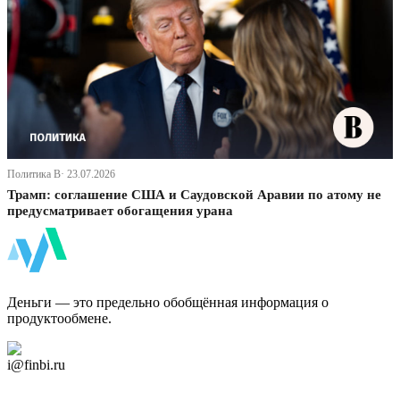
Политика В· 23.07.2026
Трамп: соглашение США и Саудовской Аравии по атому не
предусматривает обогащения урана
ФинБи
Деньги — это предельно обобщённая информация о
продуктообмене.
Дзен Канал
i@finbi.ru
@finbi1
Мы в OK