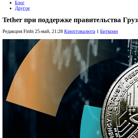
Блог
Другое
Tether при поддержке правительства Гр
Редакция Finbi
25-май, 21:28
Криптовалюта
1
Биткоин