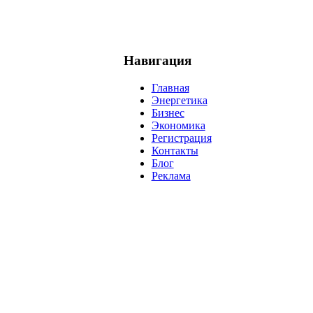
Навигация
Главная
Энергетика
Бизнес
Экономика
Регистрация
Контакты
Блог
Реклама
нефть
банки
прогнозы
рынки
brent
актив
недвижимость
р