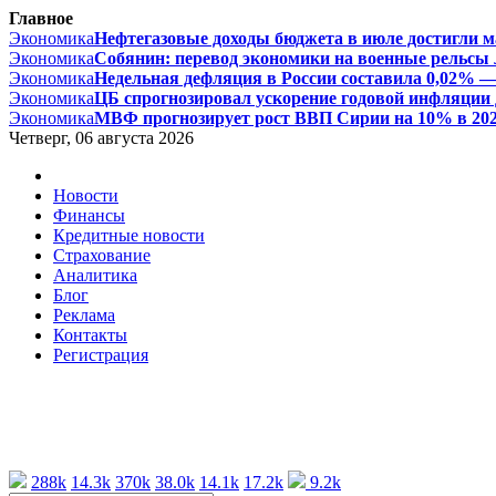
Главное
Экономика
Нефтегазовые доходы бюджета в июле достигли ма
Экономика
Собянин: перевод экономики на военные рельсы л
Экономика
Недельная дефляция в России составила 0,02% — 
Экономика
ЦБ спрогнозировал ускорение годовой инфляции д
Экономика
МВФ прогнозирует рост ВВП Сирии на 10% в 2026 
Четверг, 06 августа 2026
Новости
Финансы
Кредитные новости
Страхование
Аналитика
Блог
Реклама
Контакты
Регистрация
288k
14.3k
370k
38.0k
14.1k
17.2k
9.2k