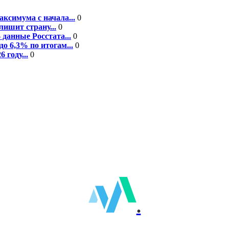
ксимума с начала...
0
ишит страну...
0
данные Росстата...
0
о 6,3% по итогам...
0
году...
0
.