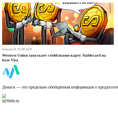
Биткоин В· 05.08.2026
Western Union запускает стейблкоин-карту Stablecard на
базе Visa
ФинБи
Деньги — это предельно обобщённая информация о продуктоо
Дзен Канал
i@finbi.ru
@finbi1
Мы в OK
Facebook