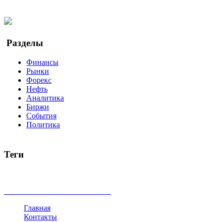
Twitter
YouTube
Google Новости
Разделы
Финансы
Рынки
Форекс
Нефть
Аналитика
Биржи
События
Политика
Теги
акции
биткоин
USD
рубль
крипторубль
кредит
ипотека
доллар
биржа
индексы
сделка
криптовалюта
памп
броке
все теги
Главная
Контакты