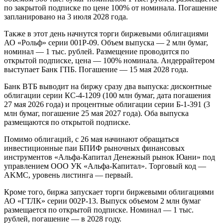
по закрытой подписке по цене 100% от номинала. Погашение
запланировано на 3 июля 2028 года.
Также в этот день начнутся торги биржевыми облигациями
АО «Рольф» серии 001P-09. Объем выпуска — 2 млн бумаг,
номинал — 1 тыс. рублей. Размещение проводится по
открытой подписке, цена — 100% номинала. Андеррайтером
выступает Банк ГПБ. Погашение — 15 мая 2028 года.
Банк ВТБ выводит на биржу сразу два выпуска: дисконтные
облигации серии КС-4-1209 (100 млн бумаг, дата погашения
27 мая 2026 года) и процентные облигации серии Б-1-391 (3
млн бумаг, погашение 25 мая 2027 года). Оба выпуска
размещаются по открытой подписке.
Помимо облигаций, с 26 мая начинают обращаться
инвестиционные паи БПИФ рыночных финансовых
инструментов «Альфа-Капитал Денежный рынок Юани» под
управлением ООО УК «Альфа-Капитал». Торговый код —
AKMC, уровень листинга — первый.
Кроме того, биржа запускает торги биржевыми облигациями
АО «ГТЛК» серии 002Р-13. Выпуск объемом 2 млн бумаг
размещается по открытой подписке. Номинал — 1 тыс.
рублей, погашение — в 2028 году.