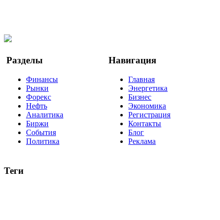
Мы в OK
Facebook
Twitter
YouTube
Google Новости
Разделы
Навигация
Финансы
Главная
Рынки
Энергетика
Форекс
Бизнес
Нефть
Экономика
Аналитика
Регистрация
Биржи
Контакты
События
Блог
Политика
Реклама
Теги
акции
биткоин
USD
рубль
крипторубль
кредит
ипотека
нефть
банки
прогнозы
рынки
brent
актив
недвижимость
ммвб
ПИФ
курс
евро
котировки
инвестиции
золото
доллар
биржа
индексы
сделка