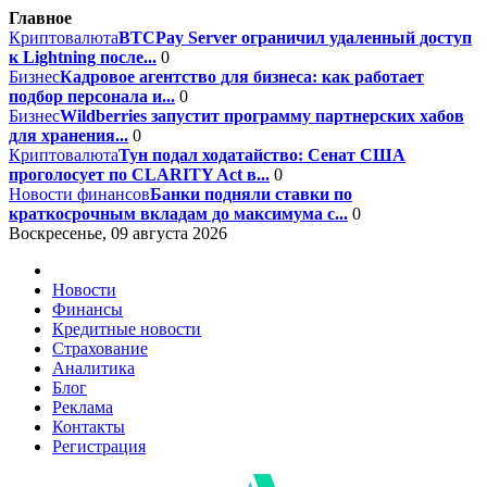
Главное
Криптовалюта
BTCPay Server ограничил удаленный доступ
к Lightning после...
0
Бизнес
Кадровое агентство для бизнеса: как работает
подбор персонала и...
0
Бизнес
Wildberries запустит программу партнерских хабов
для хранения...
0
Криптовалюта
Тун подал ходатайство: Сенат США
проголосует по CLARITY Act в...
0
Новости финансов
Банки подняли ставки по
краткосрочным вкладам до максимума с...
0
Воскресенье, 09 августа 2026
Новости
Финансы
Кредитные новости
Страхование
Аналитика
Блог
Реклама
Контакты
Регистрация