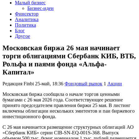
Малый бизнес
Бизнес-идеи
Финсектор
Аналитика
Политика
Блог
Другое
Московская биржа 26 мая начинает
торги облигациями Сбербанк КИБ, ВТБ,
Рольфа и паями фонда «Альфа-
Капитал»
Редакция Finbi
25-май, 18:36
Фондовый рынок
1
Акции
Московская биржа сообщила о начале торгов ценными
бумагами с 26 мая 2026 года. Соответствующее решение
принято председателем правления биржи 25 мая. В листинг
включены облигации нескольких эмитентов и паи биржевого
инвестиционного фонда.
С 26 мая начинается размещение структурных облигаций АО
«Сбербанк КИБ» серии CIB-SN-EQ-001S-368. Выпуск
объемом 500 тыс. бумаг номиналом 1 тыс. рублей размещается