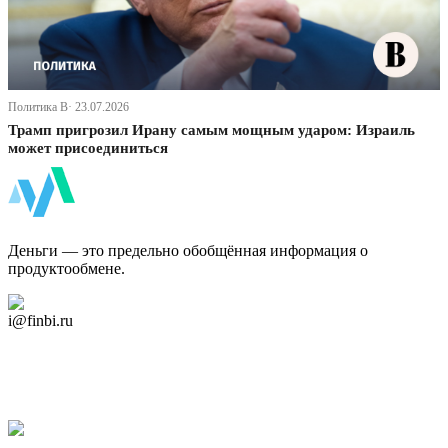
Политика В· 23.07.2026
Трамп пригрозил Ирану самым мощным ударом: Израиль
может присоединиться
ФинБи
Деньги — это предельно обобщённая информация о
продуктообмене.
Дзен Канал
i@finbi.ru
@finbi1
Мы в OK
Facebook
Twitter
YouTube
Google Новости