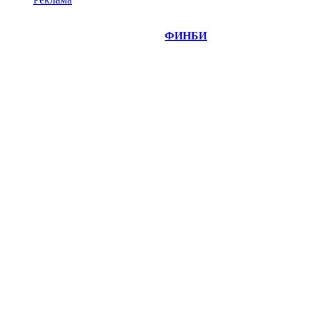
©
Copyright 2014-2026 Портал "
ФИНБИ
.РУ"
- новости
финансовых рынков.