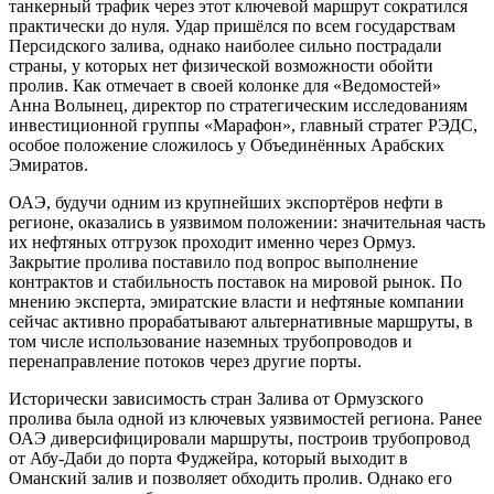
танкерный трафик через этот ключевой маршрут сократился
практически до нуля. Удар пришёлся по всем государствам
Персидского залива, однако наиболее сильно пострадали
страны, у которых нет физической возможности обойти
пролив. Как отмечает в своей колонке для «Ведомостей»
Анна Волынец, директор по стратегическим исследованиям
инвестиционной группы «Марафон», главный стратег РЭДС,
особое положение сложилось у Объединённых Арабских
Эмиратов.
ОАЭ, будучи одним из крупнейших экспортёров нефти в
регионе, оказались в уязвимом положении: значительная часть
их нефтяных отгрузок проходит именно через Ормуз.
Закрытие пролива поставило под вопрос выполнение
контрактов и стабильность поставок на мировой рынок. По
мнению эксперта, эмиратские власти и нефтяные компании
сейчас активно прорабатывают альтернативные маршруты, в
том числе использование наземных трубопроводов и
перенаправление потоков через другие порты.
Исторически зависимость стран Залива от Ормузского
пролива была одной из ключевых уязвимостей региона. Ранее
ОАЭ диверсифицировали маршруты, построив трубопровод
от Абу-Даби до порта Фуджейра, который выходит в
Оманский залив и позволяет обходить пролив. Однако его