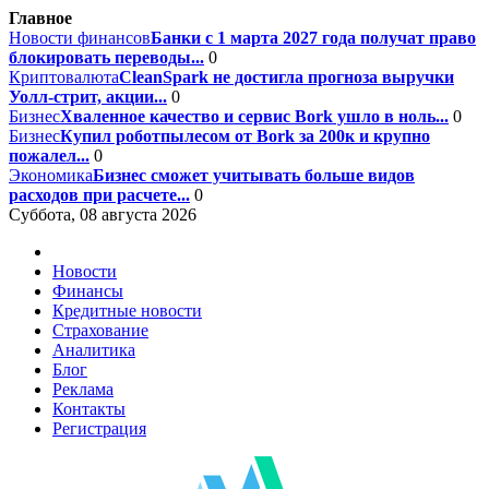
Главное
Новости финансов
Банки с 1 марта 2027 года получат право
блокировать переводы...
0
Криптовалюта
CleanSpark не достигла прогноза выручки
Уолл-стрит, акции...
0
Бизнес
Хваленное качество и сервис Bork ушло в ноль...
0
Бизнес
Купил роботпылесом от Bork за 200к и крупно
пожалел...
0
Экономика
Бизнес сможет учитывать больше видов
расходов при расчете...
0
Суббота, 08 августа 2026
Новости
Финансы
Кредитные новости
Страхование
Аналитика
Блог
Реклама
Контакты
Регистрация