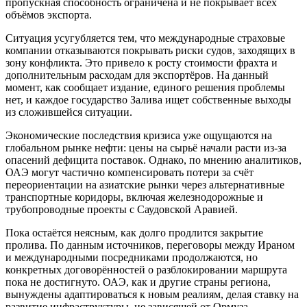
пропускная способность ограничена и не покрывает всех
объёмов экспорта.
Ситуация усугубляется тем, что международные страховые
компании отказываются покрывать риски судов, заходящих в
зону конфликта. Это привело к росту стоимости фрахта и
дополнительным расходам для экспортёров. На данный
момент, как сообщает издание, единого решения проблемы
нет, и каждое государство Залива ищет собственные выходы
из сложившейся ситуации.
Экономические последствия кризиса уже ощущаются на
глобальном рынке нефти: цены на сырьё начали расти из-за
опасений дефицита поставок. Однако, по мнению аналитиков,
ОАЭ могут частично компенсировать потери за счёт
переориентации на азиатские рынки через альтернативные
транспортные коридоры, включая железнодорожные и
трубопроводные проекты с Саудовской Аравией.
Пока остаётся неясным, как долго продлится закрытие
пролива. По данным источников, переговоры между Ираном
и международными посредниками продолжаются, но
конкретных договорённостей о разблокировании маршрута
пока не достигнуто. ОАЭ, как и другие страны региона,
вынуждены адаптироваться к новым реалиям, делая ставку на
развитие инфраструктуры, не зависящей от Ормуза.