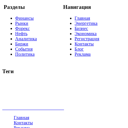
Разделы
Навигация
Финансы
Главная
Рынки
Энергетика
Форекс
Бизнес
Нефть
Экономика
Аналитика
Регистрация
Биржи
Контакты
События
Блог
Политика
Реклама
Теги
акции
биткоин
USD
рубль
крипторубль
кредит
ипотека
нефть
банки
прогнозы
рынки
brent
актив
недвижимость
ммвб
ПИФ
курс
евро
котировки
инвестиции
золото
доллар
биржа
индексы
сделка
криптовалюта
памп
брокер
все теги
Главная
Контакты
Реклама