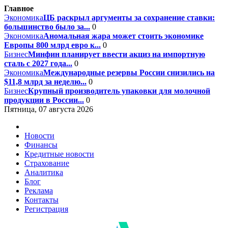
Главное
Экономика
ЦБ раскрыл аргументы за сохранение ставки:
большинство было за...
0
Экономика
Аномальная жара может стоить экономике
Европы 800 млрд евро к...
0
Бизнес
Минфин планирует ввести акциз на импортную
сталь с 2027 года...
0
Экономика
Международные резервы России снизились на
$11,8 млрд за неделю...
0
Бизнес
Крупный производитель упаковки для молочной
продукции в России...
0
Пятница, 07 августа 2026
Новости
Финансы
Кредитные новости
Страхование
Аналитика
Блог
Реклама
Контакты
Регистрация