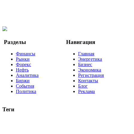
@finbi1
Мы в OK
Facebook
Twitter
YouTube
Google Новости
Разделы
Навигация
Финансы
Главная
Рынки
Энергетика
Форекс
Бизнес
Нефть
Экономика
Аналитика
Регистрация
Биржи
Контакты
События
Блог
Политика
Реклама
Теги
акции
биткоин
USD
рубль
крипторубль
кредит
ипотека
нефть
банки
прогнозы
рынки
brent
актив
недвижимость
ммвб
ПИФ
курс
евро
котировки