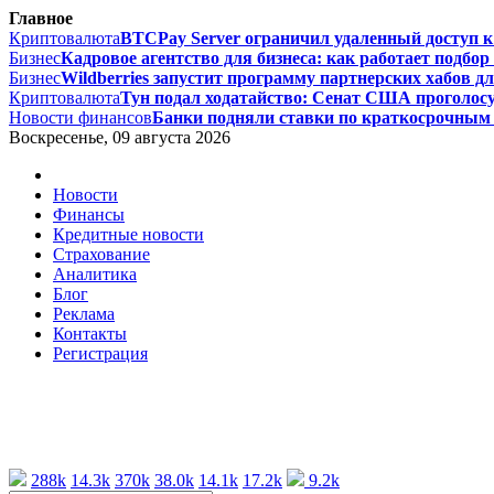
Главное
Криптовалюта
BTCPay Server ограничил удаленный доступ к L
Бизнес
Кадровое агентство для бизнеса: как работает подбор 
Бизнес
Wildberries запустит программу партнерских хабов дл
Криптовалюта
Тун подал ходатайство: Сенат США проголосу
Новости финансов
Банки подняли ставки по краткосрочным 
Воскресенье, 09 августа 2026
Новости
Финансы
Кредитные новости
Страхование
Аналитика
Блог
Реклама
Контакты
Регистрация
288k
14.3k
370k
38.0k
14.1k
17.2k
9.2k