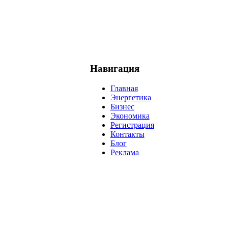
Навигация
Главная
Энергетика
Бизнес
Экономика
Регистрация
Контакты
Блог
Реклама
нефть
банки
прогнозы
рынки
brent
актив
недвижимость
р