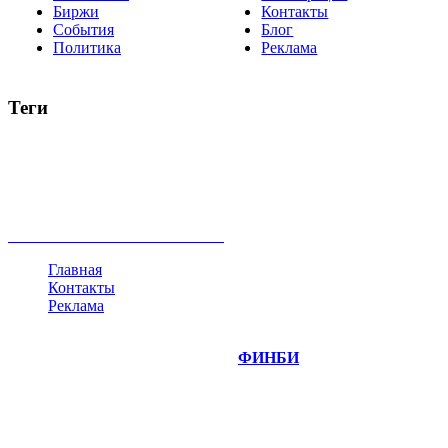
Биржи
Контакты
События
Блог
Политика
Реклама
Теги
акции
биткоин
USD
рубль
крипторубль
кредит
ипотека
нефть
банки
прогнозы
рынки
brent
актив
недвижимость
ммвб
ПИФ
курс
евро
котировки
инвестиции
золото
доллар
биржа
индексы
сделка
криптовалюта
памп
брокер
все теги
Главная
Контакты
Реклама
©
Copyright 2014-2026 Портал "
ФИНБИ
.РУ"
- новости
финансовых рынков.