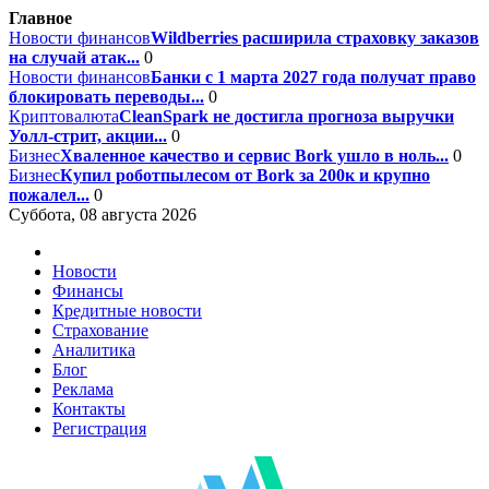
Главное
Новости финансов
Wildberries расширила страховку заказов
на случай атак...
0
Новости финансов
Банки с 1 марта 2027 года получат право
блокировать переводы...
0
Криптовалюта
CleanSpark не достигла прогноза выручки
Уолл-стрит, акции...
0
Бизнес
Хваленное качество и сервис Bork ушло в ноль...
0
Бизнес
Купил роботпылесом от Bork за 200к и крупно
пожалел...
0
Суббота, 08 августа 2026
Новости
Финансы
Кредитные новости
Страхование
Аналитика
Блог
Реклама
Контакты
Регистрация