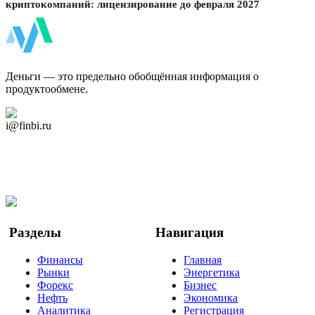
криптокомпаний: лицензирование до февраля 2027
ФинБи
Деньги — это предельно обобщённая информация о
продуктообмене.
Дзен Канал
i@finbi.ru
@finbi1
Мы в OK
Facebook
Twitter
YouTube
Google Новости
Разделы
Навигация
Финансы
Главная
Рынки
Энергетика
Форекс
Бизнес
Нефть
Экономика
Аналитика
Регистрация