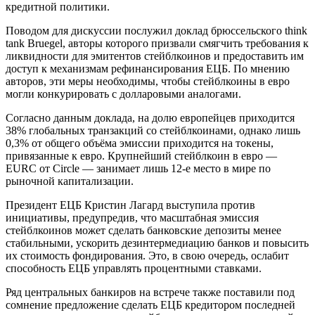
кредитной политики.
Поводом для дискуссии послужил доклад брюссельского think
tank Bruegel, авторы которого призвали смягчить требования к
ликвидности для эмитентов стейблкоинов и предоставить им
доступ к механизмам рефинансирования ЕЦБ. По мнению
авторов, эти меры необходимы, чтобы стейблкоины в евро
могли конкурировать с долларовыми аналогами.
Согласно данным доклада, на долю европейцев приходится
38% глобальных транзакций со стейблкоинами, однако лишь
0,3% от общего объёма эмиссии приходится на токены,
привязанные к евро. Крупнейший стейблкоин в евро —
EURC от Circle — занимает лишь 12-е место в мире по
рыночной капитализации.
Президент ЕЦБ Кристин Лагард выступила против
инициативы, предупредив, что масштабная эмиссия
стейблкоинов может сделать банковские депозиты менее
стабильными, ускорить дезинтермедиацию банков и повысить
их стоимость фондирования. Это, в свою очередь, ослабит
способность ЕЦБ управлять процентными ставками.
Ряд центральных банкиров на встрече также поставили под
сомнение предложение сделать ЕЦБ кредитором последней