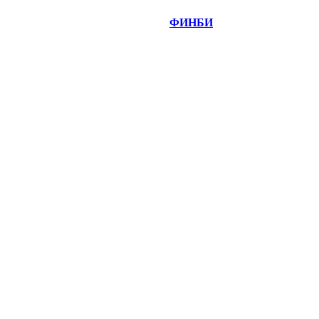
©
Copyright 2014-2026 Портал "
ФИНБИ
.РУ"
- новости
финансовых рынков.