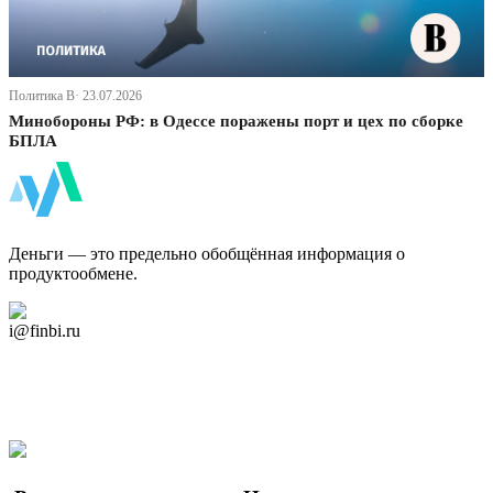
Политика В· 23.07.2026
Минобороны РФ: в Одессе поражены порт и цех по сборке
БПЛА
ФинБи
Деньги — это предельно обобщённая информация о
продуктообмене.
Дзен Канал
i@finbi.ru
@finbi1
Мы в OK
Facebook
Twitter
YouTube
Google Новости