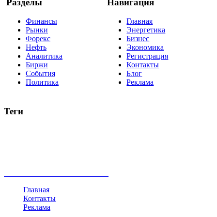
Разделы
Навигация
Финансы
Главная
Рынки
Энергетика
Форекс
Бизнес
Нефть
Экономика
Аналитика
Регистрация
Биржи
Контакты
События
Блог
Политика
Реклама
Теги
акции
биткоин
USD
рубль
крипторубль
кредит
ипотека
нефть
банки
прогнозы
рынки
brent
актив
недвижимость
ммвб
ПИФ
курс
евро
котировки
инвестиции
золото
доллар
биржа
индексы
сделка
криптовалюта
памп
брокер
все теги
Главная
Контакты
Реклама