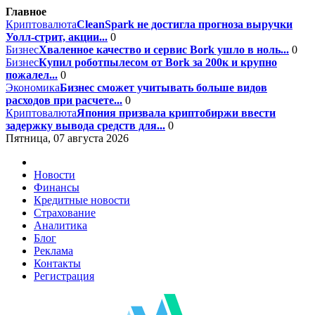
Главное
Криптовалюта
CleanSpark не достигла прогноза выручки
Уолл-стрит, акции...
0
Бизнес
Хваленное качество и сервис Bork ушло в ноль...
0
Бизнес
Купил роботпылесом от Bork за 200к и крупно
пожалел...
0
Экономика
Бизнес сможет учитывать больше видов
расходов при расчете...
0
Криптовалюта
Япония призвала криптобиржи ввести
задержку вывода средств для...
0
Пятница, 07 августа 2026
Новости
Финансы
Кредитные новости
Страхование
Аналитика
Блог
Реклама
Контакты
Регистрация